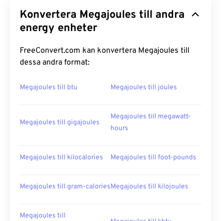
Konvertera Megajoules till andra
energy enheter
FreeConvert.com kan konvertera Megajoules till
dessa andra format:
Megajoules till btu
Megajoules till joules
Megajoules till megawatt-
Megajoules till gigajoules
hours
Megajoules till kilocalories
Megajoules till foot-pounds
Megajoules till gram-calories
Megajoules till kilojoules
Megajoules till