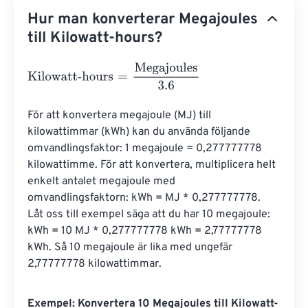
Hur man konverterar Megajoules
till Kilowatt-hours?
Kilowatt-hours
=
Megajoules
3.6
För att konvertera megajoule (MJ) till 
kilowattimmar (kWh) kan du använda följande 
omvandlingsfaktor: 1 megajoule = 0,277777778 
kilowattimme. För att konvertera, multiplicera helt 
enkelt antalet megajoule med 
omvandlingsfaktorn: kWh = MJ * 0,277777778. 
Låt oss till exempel säga att du har 10 megajoule: 
kWh = 10 MJ * 0,277777778 kWh = 2,77777778 
kWh. Så 10 megajoule är lika med ungefär 
2,77777778 kilowattimmar.
Exempel: Konvertera 10 Megajoules till Kilowatt-