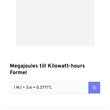
Megajoules till Kilowatt-hours
Formel
1 MJ ÷ 3.6 = 0.27777..