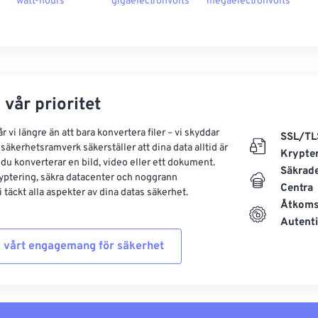
watt-hours
gigaelectronvolts
megaelectronvolts
 vår prioritet
 vi längre än att bara konvertera filer – vi skyddar
SSL/TL
säkerhetsramverk säkerställer att dina data alltid är
Krypte
 du konverterar en bild, video eller ett dokument.
Säkrad
yptering, säkra datacenter och noggrann
Centra
 täckt alla aspekter av dina datas säkerhet.
Åtkoms
Autenti
 vårt engagemang för säkerhet