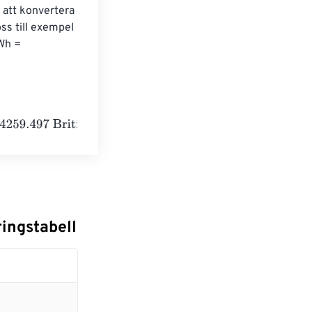
att konvertera 
s till exempel 
Wh = 
tish thermal units
ringstabell