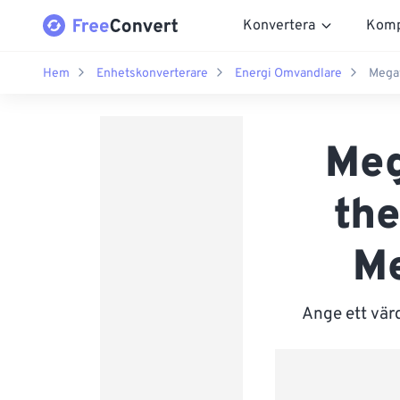
Konvertera
Komp
Hem
Enhetskonverterare
Energi Omvandlare
Megaw
Meg
the
Me
Ange ett värd