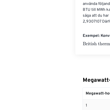
använda följan
BTU till MWh k
säga att du h
2,9307107 Därf
Exempel: Konve
British thermal
Megawatt-h
Megawatt-ho
1