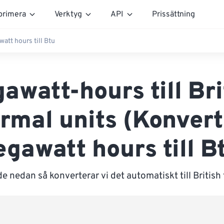
rimera
Verktyg
API
Prissättning
att hours till Btu
awatt-hours till Bri
rmal units (Konver
gawatt hours till B
e nedan så konverterar vi det automatiskt till British