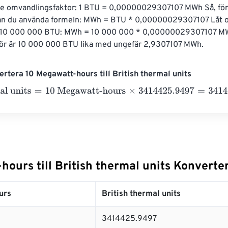
de omvandlingsfaktor: 1 BTU = 0,00000029307107 MWh Så, för 
an du använda formeln: MWh = BTU * 0,00000029307107 Låt os
ar 10 000 000 BTU: MWh = 10 000 000 * 0,00000029307107 M
ör är 10 000 000 BTU lika med ungefär 2,9307107 MWh.
rtera 10 Megawatt-hours till British thermal units
 units
=
10 Megawatt-hours
×
3414425.9497
=
34144259.497
Bri
ours till British thermal units Konverte
urs
British thermal units
3414425.9497