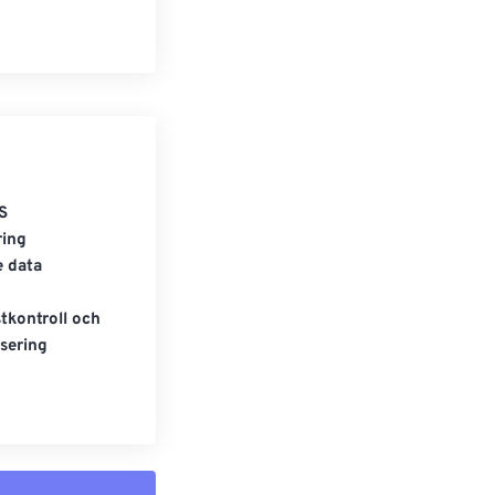
S
ring
e data
tkontroll och
sering