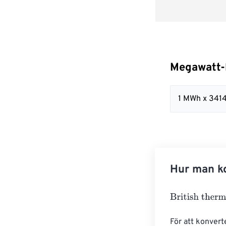
Megawatt-h
1 MWh x 341
Hur man ko
British thermal
För att konvert