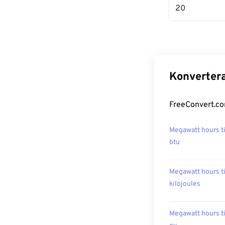
20
Konvertera
FreeConvert.co
Megawatt hours ti
btu
Megawatt hours ti
kilojoules
Megawatt hours ti