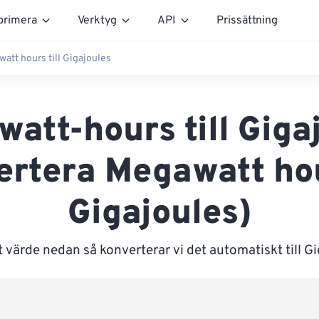
rimera
Verktyg
API
Prissättning
att hours till Gigajoules
att-hours till Giga
ertera Megawatt hour
Gigajoules)
 värde nedan så konverterar vi det automatiskt till G