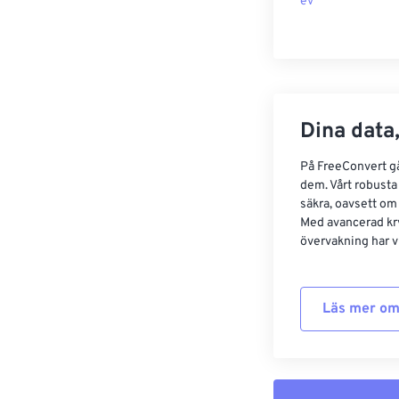
ev
Dina data,
På FreeConvert går
dem. Vårt robusta 
säkra, oavsett om
Med avancerad kr
övervakning har vi
Läs mer om