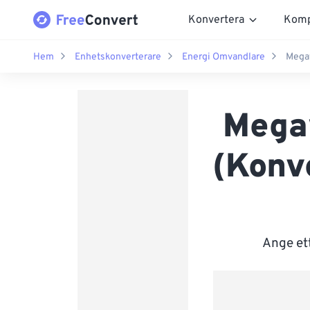
Konvertera
Komp
Hem
Enhetskonverterare
Energi Omvandlare
Megaw
Megaw
(Konv
Ange ett