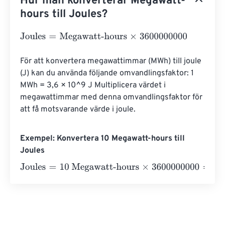
Hur man konverterar Megawatt-
hours till Joules?
Joules
=
Megawatt-hours
×
3600000000
För att konvertera megawattimmar (MWh) till joule 
(J) kan du använda följande omvandlingsfaktor: 1 
MWh = 3,6 × 10^9 J Multiplicera värdet i 
megawattimmar med denna omvandlingsfaktor för 
att få motsvarande värde i joule.
Exempel: Konvertera 10 Megawatt-hours till
Joules
Joules
=
10 Megawatt-hours
×
3600000000
=
360000000