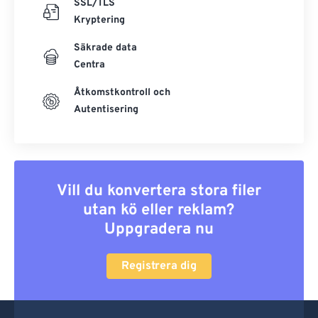
SSL/TLS
Kryptering
Säkrade data
Centra
Åtkomstkontroll och
Autentisering
Vill du konvertera stora filer
utan kö eller reklam?
Uppgradera nu
Registrera dig