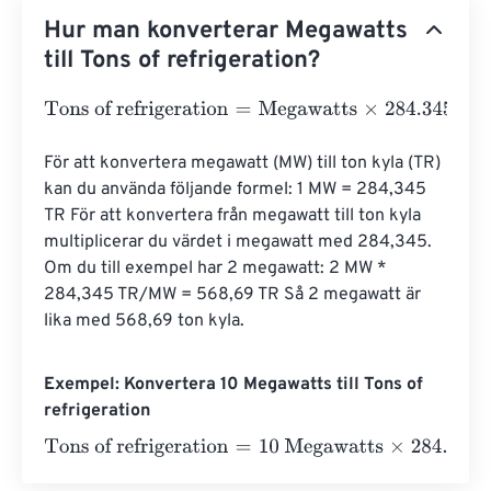
Hur man konverterar Megawatts
till Tons of refrigeration?
Tons of refrigeration
=
Megawatts
×
284.34513609
För att konvertera megawatt (MW) till ton kyla (TR) 
kan du använda följande formel: 1 MW = 284,345 
TR För att konvertera från megawatt till ton kyla 
multiplicerar du värdet i megawatt med 284,345. 
Om du till exempel har 2 megawatt: 2 MW * 
284,345 TR/MW = 568,69 TR Så 2 megawatt är 
lika med 568,69 ton kyla.
Exempel: Konvertera 10 Megawatts till Tons of
refrigeration
Tons of refrigeration
=
10 Megawatts
×
284.34513609
=
28