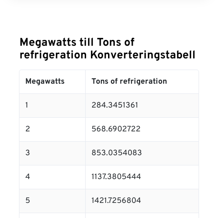
Megawatts till Tons of
refrigeration Konverteringstabell
Megawatts
Tons of refrigeration
1
284.3451361
2
568.6902722
3
853.0354083
4
1137.3805444
5
1421.7256804