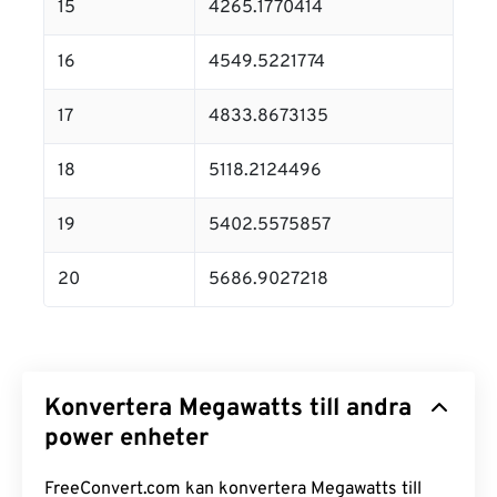
15
4265.1770414
16
4549.5221774
17
4833.8673135
18
5118.2124496
19
5402.5575857
20
5686.9027218
Konvertera Megawatts till andra
power enheter
FreeConvert.com kan konvertera Megawatts till