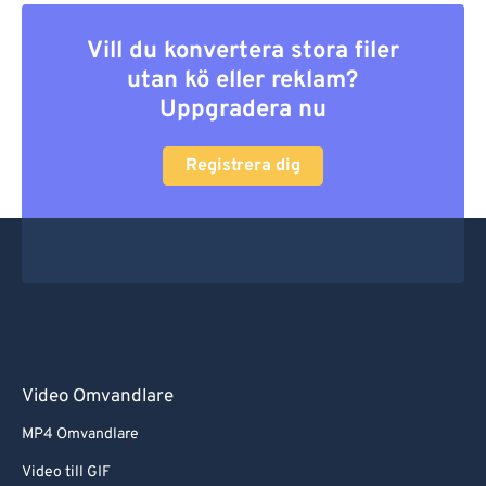
Vill du konvertera stora filer
utan kö eller reklam?
Uppgradera nu
Registrera dig
Video Omvandlare
MP4 Omvandlare
Video till GIF