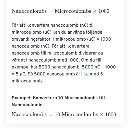
Nanocoulombs
=
Microcoulombs
×
1000
För att konvertera nanocoulomb (nC) till 
mikrocoulomb (µC) kan du använda följande 
omvandlingsfaktor: 1 mikrocoulomb (µC) = 1000 
nanocoulomb (nC). För att konvertera 
nanocoulomb till mikrocoulomb dividerar du 
värdet i nanocoulomb med 1000. Om du till 
exempel har 5000 nanocoulomb: 5000 nC ÷ 1000 
= 5 µC. Så 5000 nanocoulomb är lika med 5 
mikrocoulomb.
Exempel: Konvertera 10 Microcoulombs till
Nanocoulombs
Nanocoulombs
=
10 Microcoulombs
×
1000
=
10000
Nanoco