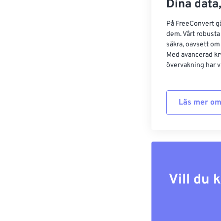
Dina data,
På FreeConvert går
dem. Vårt robusta 
säkra, oavsett om
Med avancerad kr
övervakning har vi
Läs mer om
Vill du 