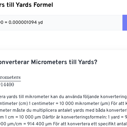
s till Yards Formel
00 = 0.000001094 yd
nverterar Micrometers till Yards?
ters
914400
era yards till mikrometer kan du använda följande konverterings
ntimeter (cm) 1 centimeter = 10 000 mikrometer (µm) För att 
ometer måste du multiplicera antalet yards med båda konverter
cm 1 cm = 10 000 µm Därför är konverteringsformeln: 1 yard = 
00 µm/cm = 914 400 µm För att konvertera ett specifikt antal y