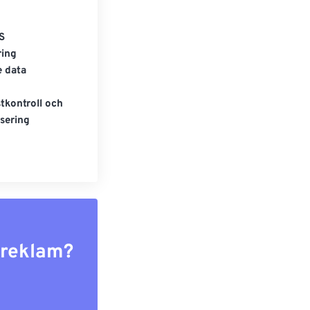
S
ring
e data
tkontroll och
sering
r reklam?