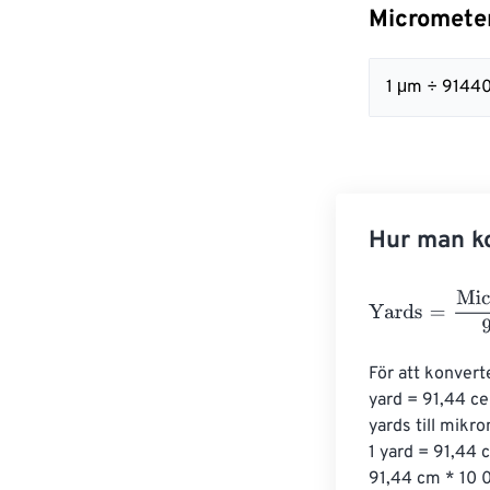
Micrometer
1 μm ÷ 9144
Hur man ko
Yards
=
Microme
För att konvert
yard = 91,44 ce
yards till mikr
1 yard = 91,44 
91,44 cm * 10 0