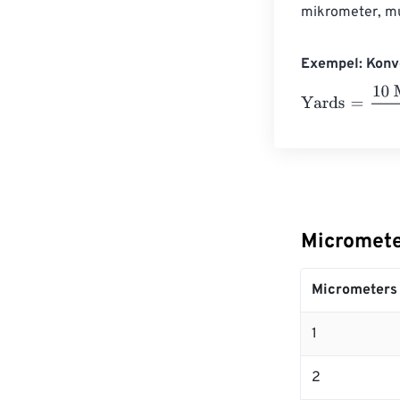
mikrometer, mu
Exempel: Konve
Yards
=
10 Micr
Micrometer
Micrometers
1
2