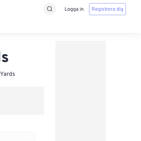
Logga in
Registrera dig
ds
 Yards