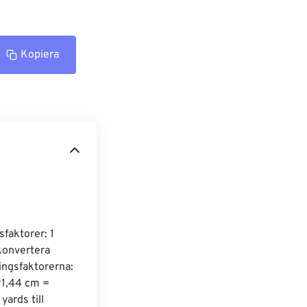
Kopiera
faktorer: 1 
konvertera 
ingsfaktorerna: 
91,44 cm = 
ards till 