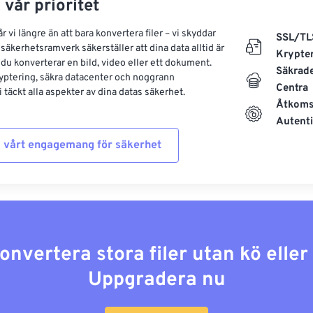
 vår prioritet
 vi längre än att bara konvertera filer – vi skyddar
SSL/TL
säkerhetsramverk säkerställer att dina data alltid är
Krypte
 du konverterar en bild, video eller ett dokument.
Säkrad
yptering, säkra datacenter och noggrann
Centra
 täckt alla aspekter av dina datas säkerhet.
Åtkoms
Autenti
 vårt engagemang för säkerhet
konvertera stora filer utan kö elle
Uppgradera nu