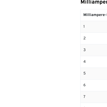
Milliampe
Milliampere-
1
2
3
4
5
6
7