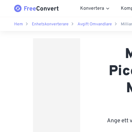
Konvertera
Komp
Hem
Enhetskonverterare
Avgift Omvandlare
Milli
M
Pic
Ange ett 