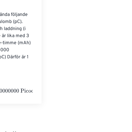
ända följande 
lomb (pC). 
 laddning (i 
 är lika med 3 
re-timme (mAh) 
 000 
) Därför är 1 
Picocoulombs