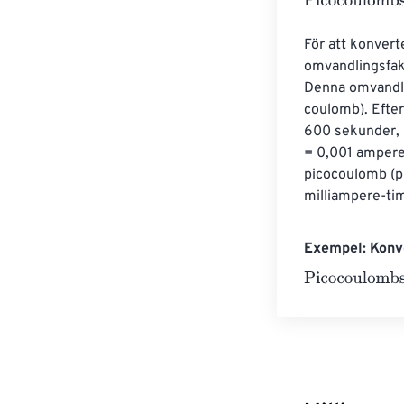
Picocoulombs
=
För att konvert
omvandlingsfak
Denna omvandlin
coulomb). Efter
600 sekunder, 
= 0,001 ampere
picocoulomb (p
milliampere-ti
Exempel: Konve
Picocoulombs
=