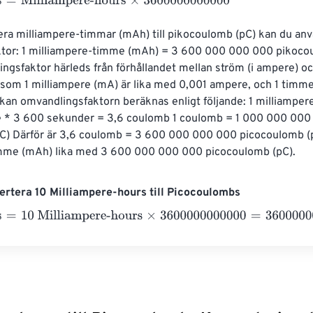
Milliampere-hours
×
3600000000000
era milliampere-timmar (mAh) till pikocoulomb (pC) kan du anv
tor: 1 milliampere-timme (mAh) = 3 600 000 000 000 pikocou
gsfaktor härleds från förhållandet mellan ström (i ampere) och
som 1 milliampere (mA) är lika med 0,001 ampere, och 1 timme
kan omvandlingsfaktorn beräknas enligt följande: 1 milliampe
 * 3 600 sekunder = 3,6 coulomb 1 coulomb = 1 000 000 000
C) Därför är 3,6 coulomb = 3 600 000 000 000 picocoulomb (pC
mme (mAh) lika med 3 600 000 000 000 picocoulomb (pC).
rtera 10 Milliampere-hours till Picocoulombs
10 Milliampere-hours
×
3600000000000
=
36000000000000