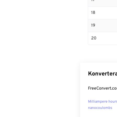
17
18
19
20
Konvertera
FreeConvert.com
Milliampere hours 
nanocoulombs