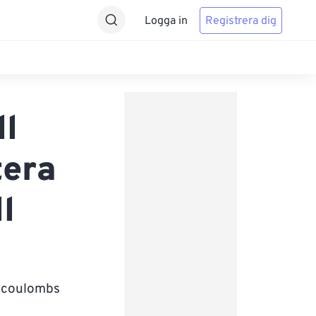
Logga in
Registrera dig
ll
tera
l
cocoulombs