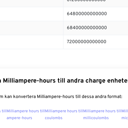
61200000000000
64800000000000
68400000000000
72000000000000
 Milliampere-hours till andra charge enhete
 kan konvertera Milliampere-hours till dessa andra format:
till
Milliampere hours till
Milliampere hours till
Milliampere hours till
Mil
ampere-hours
coulombs
millicoulombs
mic