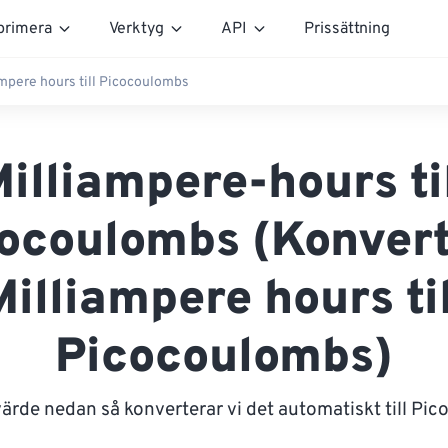
rimera
Verktyg
API
Prissättning
ampere hours till Picocoulombs
illiampere-hours ti
ocoulombs (Konver
Milliampere hours til
Picocoulombs)
värde nedan så konverterar vi det automatiskt till Pi