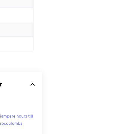
r
liampere hours till
rocoulombs