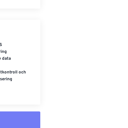
S
ring
e data
tkontroll och
sering