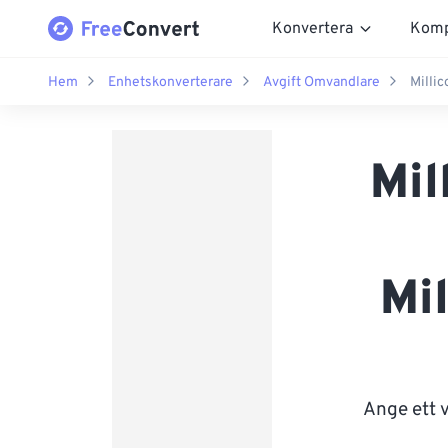
Konvertera
Komp
Hem
Enhetskonverterare
Avgift Omvandlare
Milli
Mil
Mi
Ange ett 