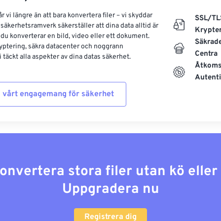
 vi längre än att bara konvertera filer – vi skyddar
SSL/TL
säkerhetsramverk säkerställer att dina data alltid är
Krypte
 du konverterar en bild, video eller ett dokument.
Säkrad
yptering, säkra datacenter och noggrann
Centra
 täckt alla aspekter av dina datas säkerhet.
Åtkoms
Autenti
 vårt engagemang för säkerhet
konvertera stora filer utan kö elle
Uppgradera nu
Registrera dig