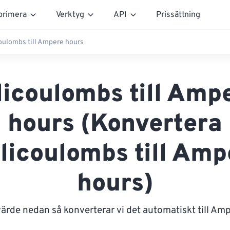
rimera
Verktyg
API
Prissättning
coulombs till Ampere hours
licoulombs till Amp
hours (Konvertera
llicoulombs till Amp
hours)
värde nedan så konverterar vi det automatiskt till Am