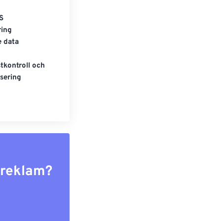
S
ring
e data
tkontroll och
sering
r reklam?