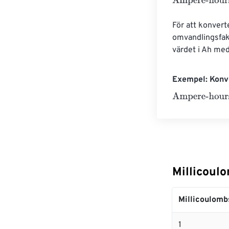
Ampere-hours
För att konvert
omvandlingsfakt
värdet i Ah me
Exempel: Konve
Ampere-hours
Millicoul
Millicoulomb
1