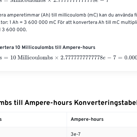
=
Millicoulombs
×
2.7777777777778
e
-
7
era amperetimmar (Ah) till millicoulomb (mC) kan du använda f
or: 1 Ah = 3 600 000 mC För att konvertera Ah till mC multipli
d 3 600 000.
rtera 10 Millicoulombs till Ampere-hours
=
10 Millicoulombs
×
2.7777777777778
e
-
7
=
0.0000028
Ampere-
ombs till Ampere-hours Konverteringstabel
s
Ampere-hours
3e-7