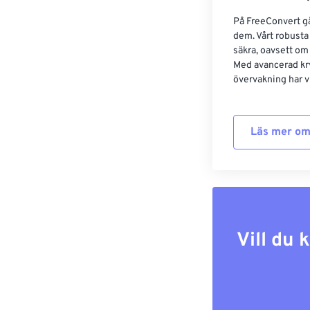
På FreeConvert går
dem. Vårt robusta 
säkra, oavsett om
Med avancerad kr
övervakning har vi
Läs mer om
Vill du 