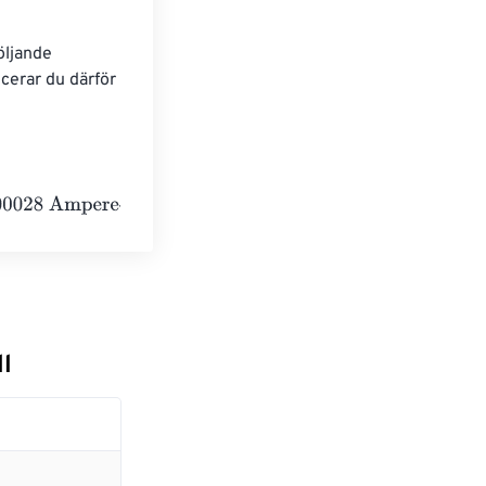
öljande 
cerar du därför 
hours
l