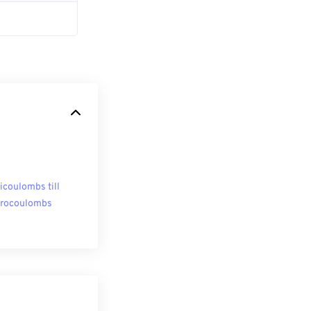
licoulombs till
rocoulombs