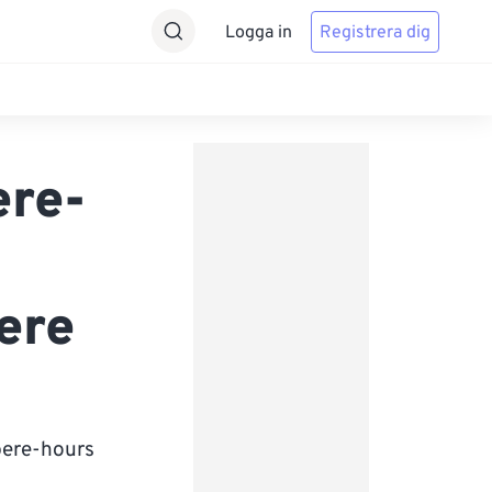
Logga in
Registrera dig
ere-
ere
pere-hours