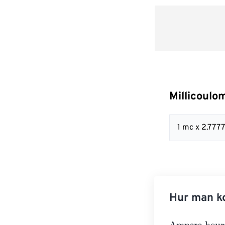
Millicoulo
1 mc x 2.777
Hur man ko