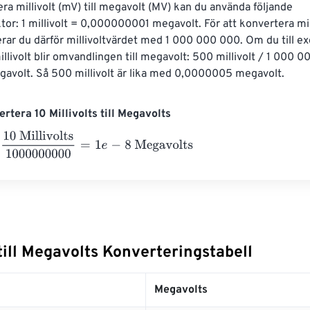
era millivolt (mV) till megavolt (MV) kan du använda följande 
or: 1 millivolt = 0,000000001 megavolt. För att konvertera milli
rar du därför millivoltvärdet med 1 000 000 000. Om du till ex
llivolt blir omvandlingen till megavolt: 500 millivolt / 1 000 0
volt. Så 500 millivolt är lika med 0,0000005 megavolt.
rtera 10 Millivolts till Megavolts
illivolts
1000000000
=
1
e
-
8
Megavolts
 till Megavolts Konverteringstabell
Megavolts