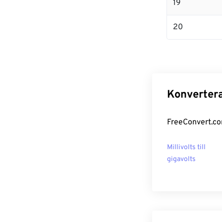
19
20
Konvertera 
FreeConvert.com
Millivolts till
gigavolts