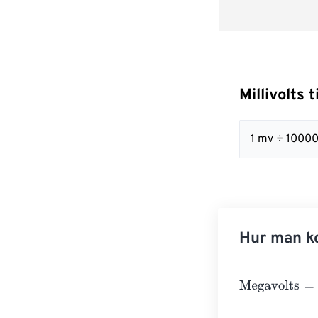
Millivolts 
1 mv ÷ 10000
Hur man ko
Megavolts
=
Mill