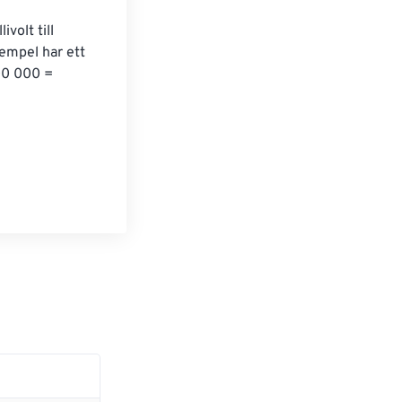
volt till 
empel har ett 
00 000 = 