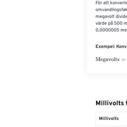
För att konvert
omvandlingsfakt
megavolt divide
värde på 500 mi
0,0000005 mega
Exempel: Konve
Megavolts
=
10 M
Millivolts
Millivolts