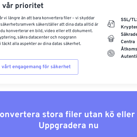
 vår prioritet
 vi längre än att bara konvertera filer – vi skyddar
SSL/TL
säkerhetsramverk säkerställer att dina data alltid är
Krypte
 du konverterar en bild, video eller ett dokument.
Säkrad
yptering, säkra datacenter och noggrann
Centra
 täckt alla aspekter av dina datas säkerhet.
Åtkoms
Autenti
 vårt engagemang för säkerhet
konvertera stora filer utan kö elle
Uppgradera nu