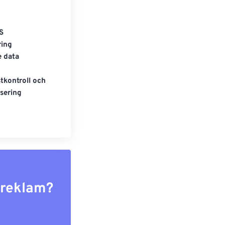
S
ring
e data
tkontroll och
sering
r reklam?