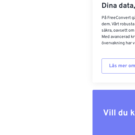
Dina data,
På FreeConvert går
dem. Vårt robusta 
säkra, oavsett om
Med avancerad kr
övervakning har vi
Läs mer om
Vill du 