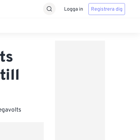
Logga in
Registrera dig
ts
ill
Megavolts