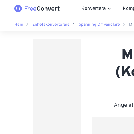
Konvertera
Komp
Hem
Enhetskonverterare
Spänning Omvandlare
Mi
M
(K
Ange ett