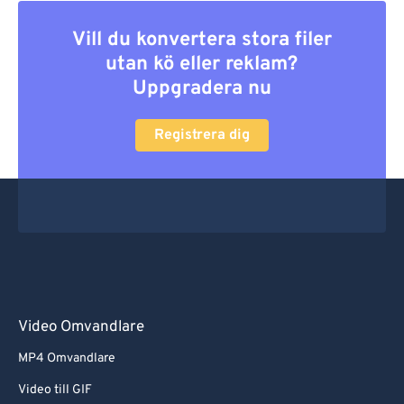
Vill du konvertera stora filer
utan kö eller reklam?
Uppgradera nu
Registrera dig
Video Omvandlare
MP4 Omvandlare
Video till GIF