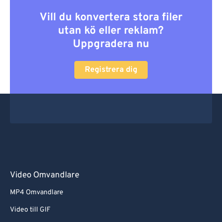
Vill du konvertera stora filer
utan kö eller reklam?
Uppgradera nu
Registrera dig
Video Omvandlare
MP4 Omvandlare
Video till GIF