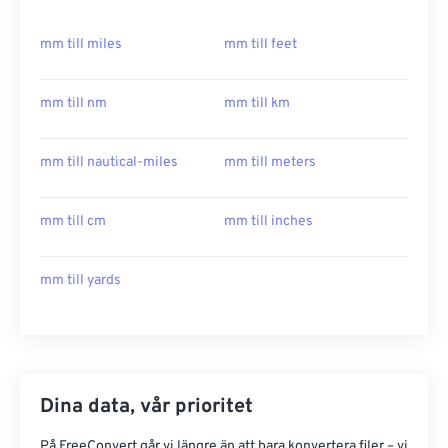
mm till miles
mm till feet
mm till nm
mm till km
mm till nautical-miles
mm till meters
mm till cm
mm till inches
mm till yards
Dina data, vår prioritet
På FreeConvert går vi längre än att bara konvertera filer – vi