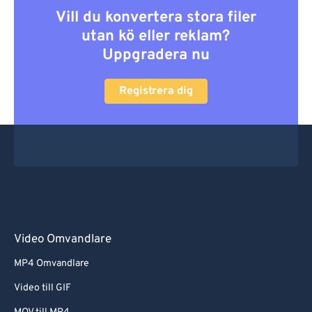
Vill du konvertera stora filer
utan kö eller reklam?
Uppgradera nu
Registrera dig
Video Omvandlare
MP4 Omvandlare
Video till GIF