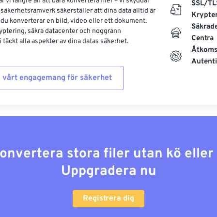
 vi längre än att bara konvertera filer – vi skyddar
SSL/TL
säkerhetsramverk säkerställer att dina data alltid är
Krypte
 du konverterar en bild, video eller ett dokument.
Säkrad
yptering, säkra datacenter och noggrann
Centra
 täckt alla aspekter av dina datas säkerhet.
Åtkoms
Autenti
 vårt engagemang för säkerhet
konvertera stora filer utan kö elle
Uppgradera nu
Registrera dig