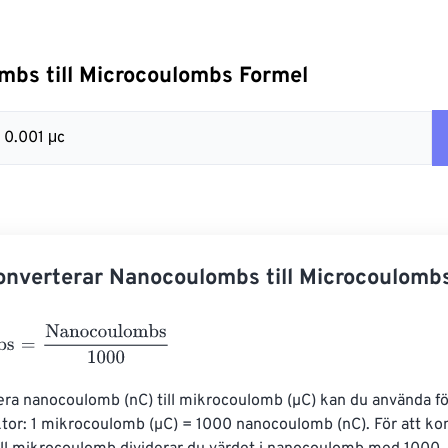
bs till Microcoulombs Formel
 0.001 μc
nverterar Nanocoulombs till Microcoulomb
=
Nanocoulombs
1000
era nanocoulomb (nC) till mikrocoulomb (µC) kan du använda fö
tor: 1 mikrocoulomb (µC) = 1000 nanocoulomb (nC). För att ko