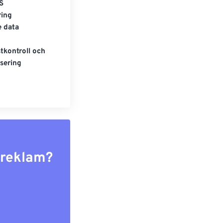
S
ring
e data
tkontroll och
sering
r reklam?