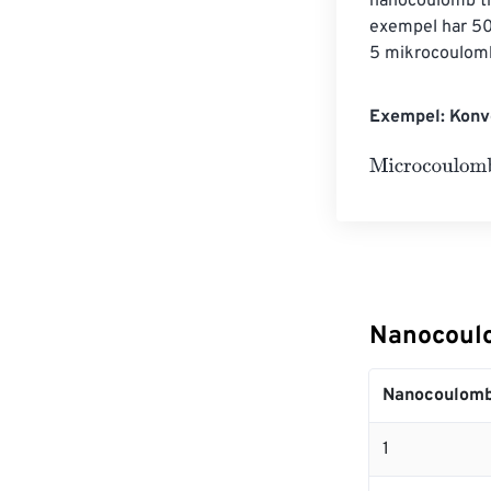
nanocoulomb ti
exempel har 50
5 mikrocoulom
Exempel: Konv
Microcoulombs
Nanocoulo
Nanocoulom
1