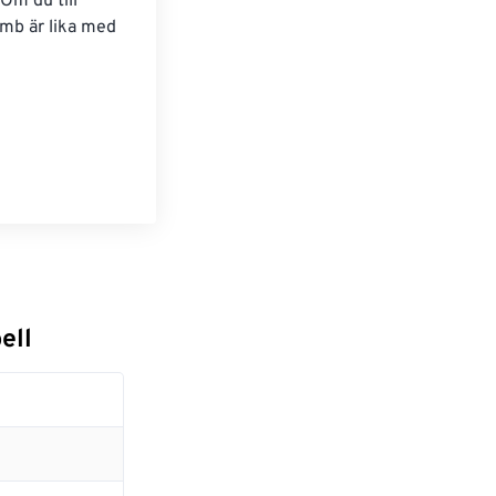
m du till 
b är lika med 
ell