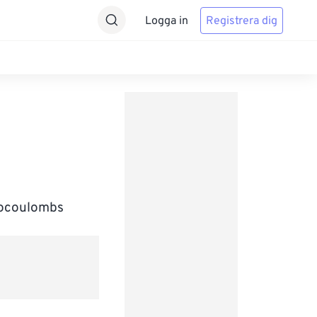
Logga in
Registrera dig
crocoulombs