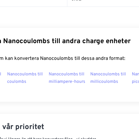
 Nanocoulombs till andra charge enheter
m kan konvertera Nanocoulombs till dessa andra format:
l
Nanocoulombs till
Nanocoulombs till
Nanocoulombs till
Nan
coulombs
milliampere-hours
millicoulombs
pic
 vår prioritet