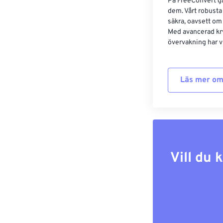
På FreeConvert går
dem. Vårt robusta 
säkra, oavsett om
Med avancerad kr
övervakning har vi
Läs mer om
Vill du 