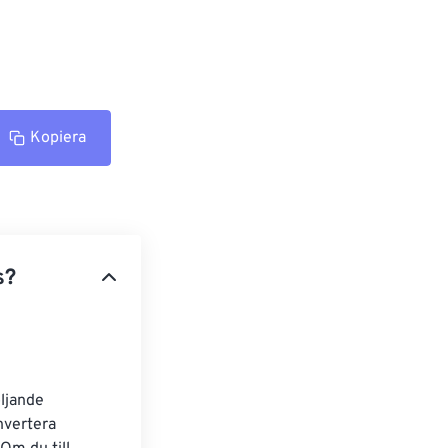
Kopiera
s?
ljande 
nvertera 