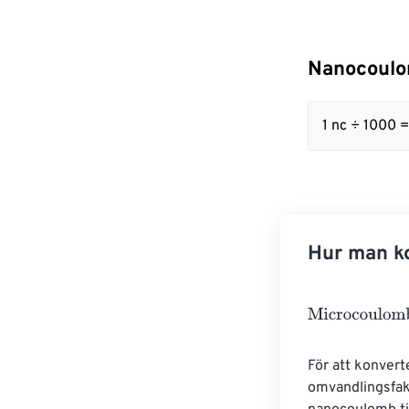
Nanocoulom
1 nc ÷ 1000 =
Hur man ko
Microcoulombs
För att konvert
omvandlingsfak