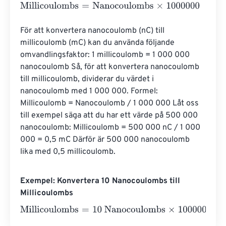
Millicoulombs
=
Nanocoulombs
×
1000000
För att konvertera nanocoulomb (nC) till 
millicoulomb (mC) kan du använda följande 
omvandlingsfaktor: 1 millicoulomb = 1 000 000 
nanocoulomb Så, för att konvertera nanocoulomb 
till millicoulomb, dividerar du värdet i 
nanocoulomb med 1 000 000. Formel: 
Millicoulomb = Nanocoulomb / 1 000 000 Låt oss 
till exempel säga att du har ett värde på 500 000 
nanocoulomb: Millicoulomb = 500 000 nC / 1 000 
000 = 0,5 mC Därför är 500 000 nanocoulomb 
lika med 0,5 millicoulomb.
Exempel: Konvertera 10 Nanocoulombs till
Millicoulombs
Millicoulombs
=
10 Nanocoulombs
×
1000000
=
10000000