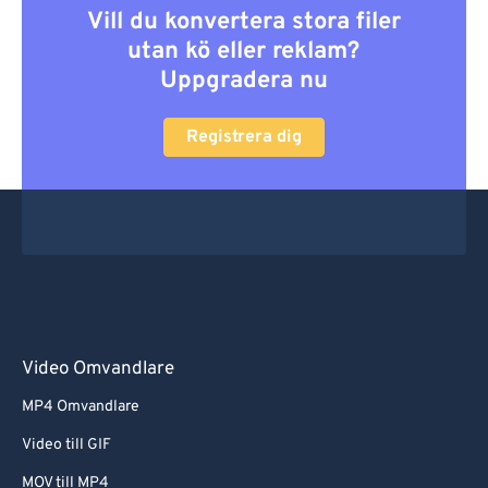
Vill du konvertera stora filer
utan kö eller reklam?
Uppgradera nu
Registrera dig
Video Omvandlare
MP4 Omvandlare
Video till GIF
MOV till MP4