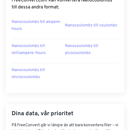
FreeConvert.com kan konvertera Nanocoulombs
till dessa andra format:
Nanocoulombs till ampere-
Nanocoulombs till coulombs
hours
Nanocoulombs till
Nanocoulombs till
milliampere-hours
picocoulombs
Nanocoulombs till
microcoulombs
Dina data, vår prioritet
På FreeConvert går vi längre än att bara konvertera filer – vi