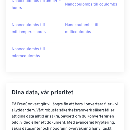
Nanocoulombs till ampere-
Nanocoulombs till coulombs
hours
Nanocoulombs till
Nanocoulombs till
milliampere-hours
millicoulombs
Nanocoulombs till
microcoulombs
Dina data, vår prioritet
På FreeConvert går vi längre än att bara konvertera filer – vi
skyddar dem. Vårt robusta säkerhetsramverk säkerställer
att dina data alltid är säkra, oavsett om du konverterar en
bild, video eller ett dokument. Med avancerad kryptering,
säkra datacenter och noggrann övervakning har vi täckt