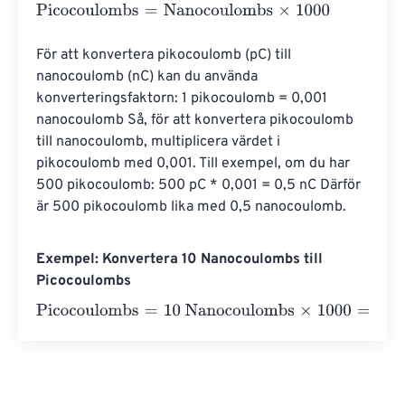
Picocoulombs
=
Nanocoulombs
×
1000
För att konvertera pikocoulomb (pC) till 
nanocoulomb (nC) kan du använda 
konverteringsfaktorn: 1 pikocoulomb = 0,001 
nanocoulomb Så, för att konvertera pikocoulomb 
till nanocoulomb, multiplicera värdet i 
pikocoulomb med 0,001. Till exempel, om du har 
500 pikocoulomb: 500 pC * 0,001 = 0,5 nC Därför 
är 500 pikocoulomb lika med 0,5 nanocoulomb.
Exempel: Konvertera 10 Nanocoulombs till
Picocoulombs
Picocoulombs
=
10 Nanocoulombs
×
1000
=
10000
Picocou