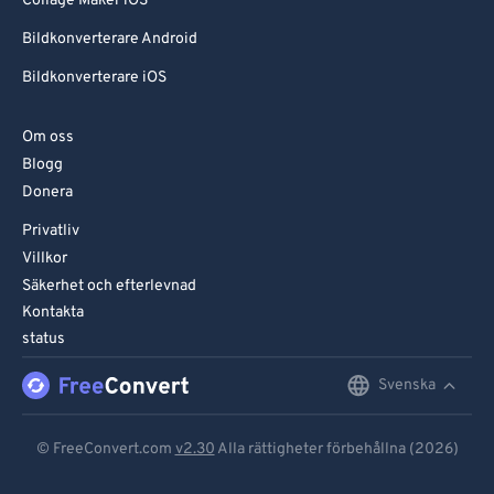
Collage Maker iOS
Bildkonverterare Android
Bildkonverterare iOS
Om oss
Blogg
Donera
Privatliv
Villkor
Säkerhet och efterlevnad
Kontakta
status
Svenska
English
Deutsch
© FreeConvert.com
v2.30
Alla rättigheter förbehållna (2026)
Español