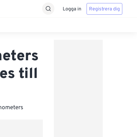
Logga in
Registrera dig
meters
s till
anometers