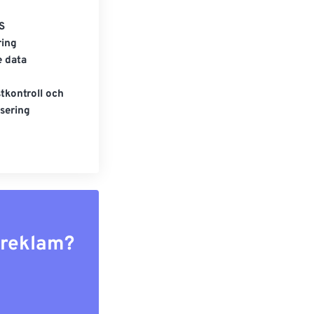
S
ring
e data
tkontroll och
sering
r reklam?