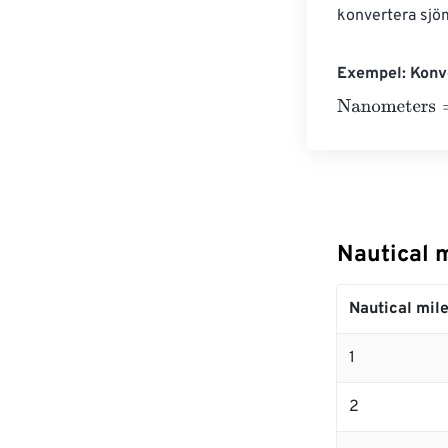
konvertera sjöm
Exempel: Konve
Nanometers
=
1
Nautical m
Nautical mil
1
2