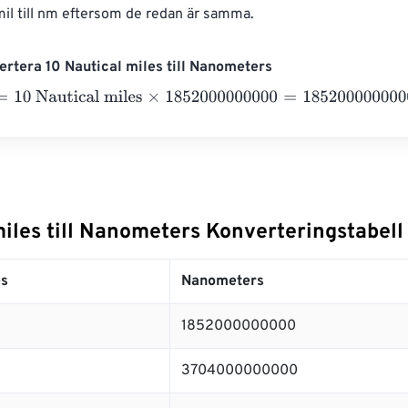
il till nm eftersom de redan är samma.
rtera 10 Nautical miles till Nanometers
0 Nautical miles
×
1852000000000
=
18520000000000
Nanom
iles till Nanometers Konverteringstabell
es
Nanometers
1852000000000
3704000000000