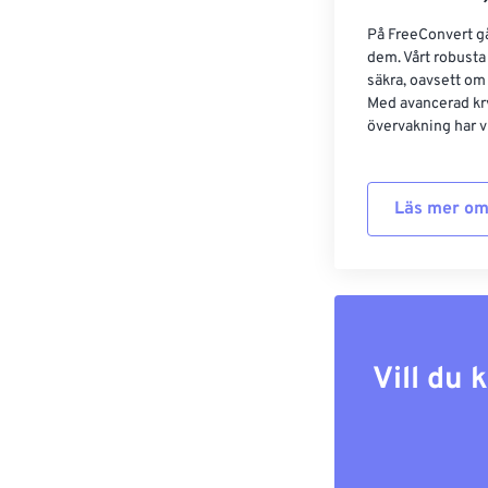
På FreeConvert går
dem. Vårt robusta 
säkra, oavsett om
Med avancerad kr
övervakning har vi
Läs mer om
Vill du 