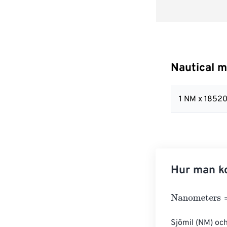
Nautical m
1 NM x 1852
Hur man ko
Nanometers
=
N
Sjömil (NM) och