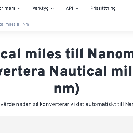
rimera
Verktyg
API
Prissättning
al miles till Nm
cal miles till Nano
ertera Nautical mile
nm)
 värde nedan så konverterar vi det automatiskt till N