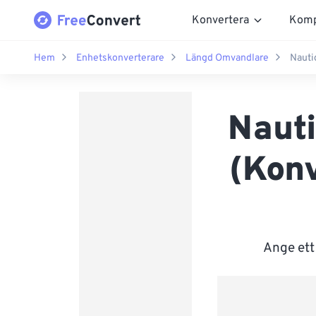
Konvertera
Komp
Hem
Enhetskonverterare
Längd Omvandlare
Nautic
Nauti
(Konv
Ange ett