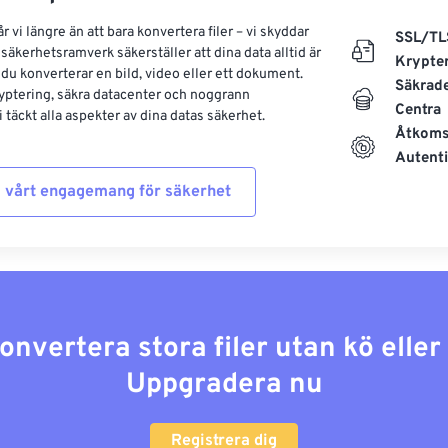
 vi längre än att bara konvertera filer – vi skyddar
SSL/TL
säkerhetsramverk säkerställer att dina data alltid är
Krypte
 du konverterar en bild, video eller ett dokument.
Säkrad
yptering, säkra datacenter och noggrann
Centra
 täckt alla aspekter av dina datas säkerhet.
Åtkoms
Autenti
 vårt engagemang för säkerhet
konvertera stora filer utan kö elle
Uppgradera nu
Registrera dig