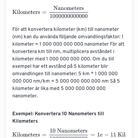
Kilometers
=
Nanometers
1000000000000
För att konvertera kilometer (km) till nanometer 
(nm) kan du använda följande omvandlingsfaktor: 1 
kilometer = 1 000 000 000 000 nanometer För att 
konvertera km till nm, multiplicera avståndet i 
kilometer med 1 000 000 000 000. Om du till 
exempel har ett avstånd på 5 kilometer blir 
omvandlingen till nanometer: 5 km * 1 000 000 
000 000 nm/km = 5 000 000 000 000 nm Så 5 
kilometer är lika med 5 000 000 000 000 
nanometer.
Exempel: Konvertera 10 Nanometers till
Kilometers
Kilometers
=
10 Nanometers
1000000000000
=
1
e
-
11
Kilo