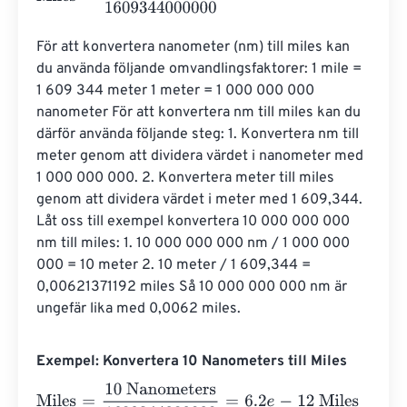
För att konvertera nanometer (nm) till miles kan 
du använda följande omvandlingsfaktorer: 1 mile = 
1 609 344 meter 1 meter = 1 000 000 000 
nanometer För att konvertera nm till miles kan du 
därför använda följande steg: 1. Konvertera nm till 
meter genom att dividera värdet i nanometer med 
1 000 000 000. 2. Konvertera meter till miles 
genom att dividera värdet i meter med 1 609,344. 
Låt oss till exempel konvertera 10 000 000 000 
nm till miles: 1. 10 000 000 000 nm / 1 000 000 
000 = 10 meter 2. 10 meter / 1 609,344 = 
0,00621371192 miles Så 10 000 000 000 nm är 
ungefär lika med 0,0062 miles.
Exempel: Konvertera 10 Nanometers till Miles
Miles
=
10 Nanometers
1609344000000
=
6.2
e
-
12
Miles