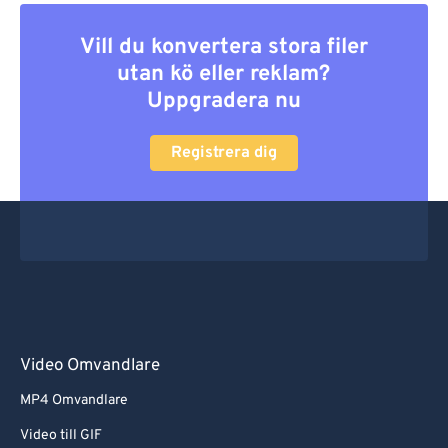
Vill du konvertera stora filer
utan kö eller reklam?
Uppgradera nu
Registrera dig
Video Omvandlare
MP4 Omvandlare
Video till GIF