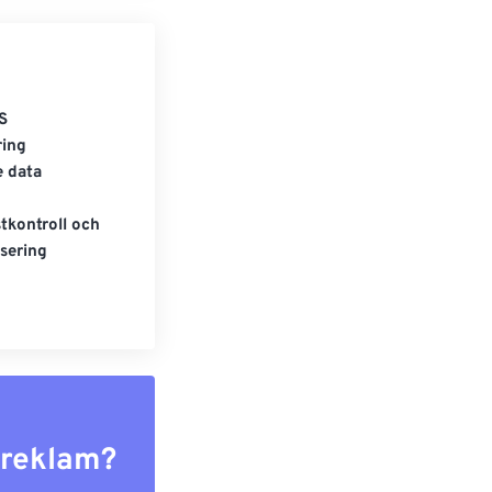
S
ring
e data
tkontroll och
sering
r reklam?