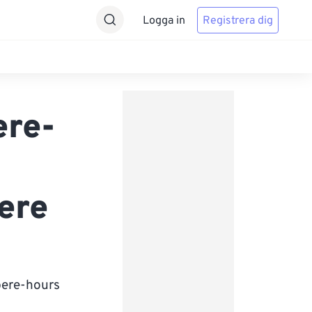
Logga in
Registrera dig
ere-
ere
pere-hours