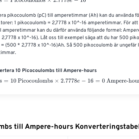
=
Picocoulombs
×
2.7778
e
-
16
era pikocoulomb (pC) till amperetimmar (Ah) kan du använda fö
torer: 1 pikocoulomb = 2,7778 x 10^-16 amperetimmar. För att
ll amperetimmar kan du därför använda följande formel: Ampe
2,7778 x 10^-16). Låt oss till exempel säga att du har 500 pik
 (500 * 2,7778 x 10^-16)Ah. Så 500 pikocoulomb är ungefär l
timmar.
ertera 10 Picocoulombs till Ampere-hours
=
10 Picocoulombs
×
2.7778
e
-
16
=
0
Ampere-hours
mbs till Ampere-hours Konverteringstabel