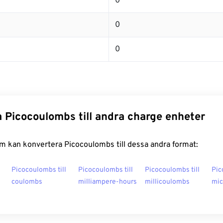
0
0
0
 Picocoulombs till andra charge enheter
m kan konvertera Picocoulombs till dessa andra format:
Picocoulombs till
Picocoulombs till
Picocoulombs till
Pic
coulombs
milliampere-hours
millicoulombs
mic