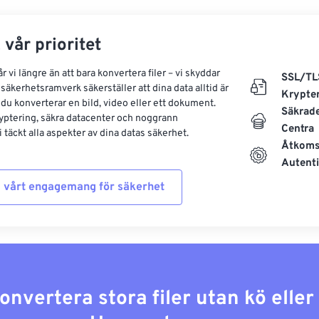
 vår prioritet
 vi längre än att bara konvertera filer – vi skyddar
SSL/TL
säkerhetsramverk säkerställer att dina data alltid är
Krypte
 du konverterar en bild, video eller ett dokument.
Säkrad
yptering, säkra datacenter och noggrann
Centra
 täckt alla aspekter av dina datas säkerhet.
Åtkoms
Autenti
 vårt engagemang för säkerhet
konvertera stora filer utan kö elle