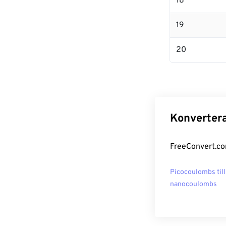
18
19
20
Konvertera
FreeConvert.co
Picocoulombs till
nanocoulombs