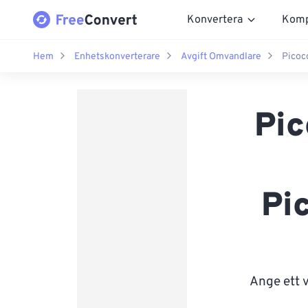
Konvertera
Komp
Hem
Enhetskonverterare
Avgift Omvandlare
Picoc
Pic
Pi
Ange ett 