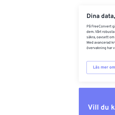
Dina data,
På FreeConvert går
dem. Vårt robusta 
säkra, oavsett om
Med avancerad kr
övervakning har vi
Läs mer om
Vill du 