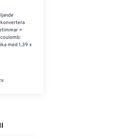
ljande 
 konvertera 
retimmar = 
ocoulomb: 
ika med 1,39 x 
l