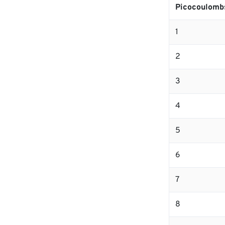
Picocoulomb
1
2
3
4
5
6
7
8