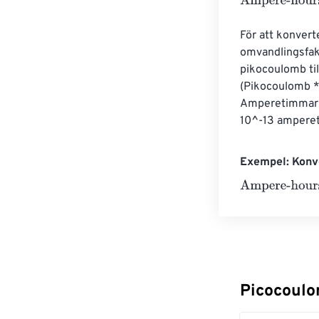
Ampere-hours
För att konvert
omvandlingsfak
pikocoulomb ti
(Pikocoulomb * 
Amperetimmar =
10^-13 ampere
Exempel: Konv
Ampere-hours
Picocoulo