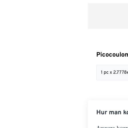
Picocoulom
1 pc x 2.7778
Hur man ko