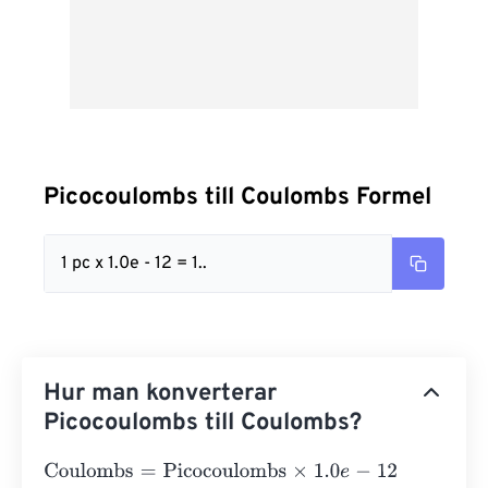
Picocoulombs till Coulombs Formel
1 pc x 1.0e - 12 = 1..
Hur man konverterar
Picocoulombs till Coulombs?
Coulombs
=
Picocoulombs
×
1.0
e
-
12