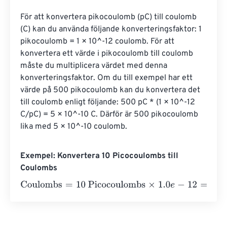
För att konvertera pikocoulomb (pC) till coulomb 
(C) kan du använda följande konverteringsfaktor: 1 
pikocoulomb = 1 × 10^-12 coulomb. För att 
konvertera ett värde i pikocoulomb till coulomb 
måste du multiplicera värdet med denna 
konverteringsfaktor. Om du till exempel har ett 
värde på 500 pikocoulomb kan du konvertera det 
till coulomb enligt följande: 500 pC * (1 × 10^-12 
C/pC) = 5 × 10^-10 C. Därför är 500 pikocoulomb 
lika med 5 × 10^-10 coulomb.
Exempel: Konvertera 10 Picocoulombs till
Coulombs
Coulombs
=
10 Picocoulombs
×
1.0
e
-
12
=
1
e
-
11
Coulombs