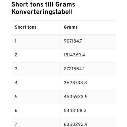
Short tons till Grams
Konverteringstabell
Short tons
Grams
1
907184.7
2
1814369.4
3
2721554.1
4
3628738.8
5
4535923.5
6
5443108.2
7
6350292.9