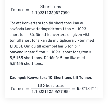
Tonnes
=
Short tons
1.102311359527999
För att konvertera ton till short tons kan du 
använda konverteringsfaktorn 1 ton = 1,10231 
short tons. Så, för att konvertera en given vikt i 
ton till short tons kan du multiplicera vikten med 
1,10231. Om du till exempel har 5 ton blir 
omvandlingen: 5 ton * 1,10231 short tons/ton = 
5,51155 short tons. Därför är 5 ton lika med 
5,51155 short tons.
Exempel: Konvertera 10 Short tons till Tonnes
Tonnes
=
10 Short tons
1.102311359527999
=
9.071847
To