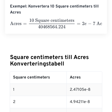
Exempel: Konvertera 10 Square centimeters till
Acres
Acres
=
10 Square centimeters
40468564.224
=
2
e
-
7
Acr
Square centimeters till Acres
Konverteringstabell
Square centimeters
Acres
1
2.47105e-8
2
4.94211e-8