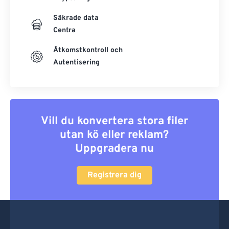
Säkrade data
Centra
Åtkomstkontroll och
Autentisering
Vill du konvertera stora filer
utan kö eller reklam?
Uppgradera nu
Registrera dig