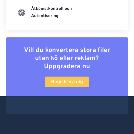
Åtkomstkontroll och
Autentisering
Vill du konvertera stora filer
utan kö eller reklam?
Uppgradera nu
Registrera dig