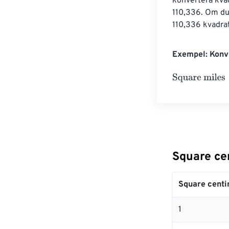
konvertera kvad
110,336. Om du 
110,336 kvadra
Exempel: Konve
Square miles
=
Square cen
Square centi
1