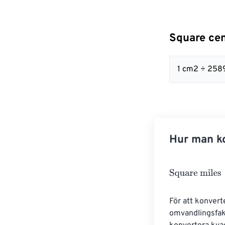
Square cen
1 cm2 ÷ 2589
Hur man ko
Square miles
=
För att konvert
omvandlingsfakt