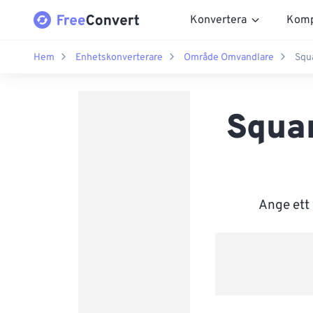
Konvertera
Komp
Hem
Enhetskonverterare
Område Omvandlare
Squa
Squar
Ange ett 