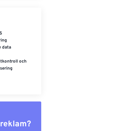
S
ring
e data
tkontroll och
sering
r reklam?