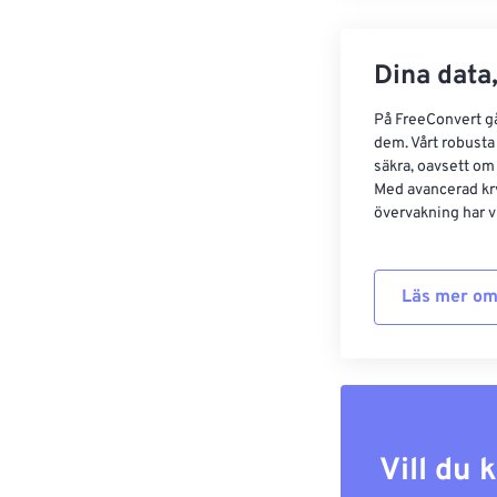
Dina data,
På FreeConvert går
dem. Vårt robusta 
säkra, oavsett om
Med avancerad kr
övervakning har vi
Läs mer om
Vill du 