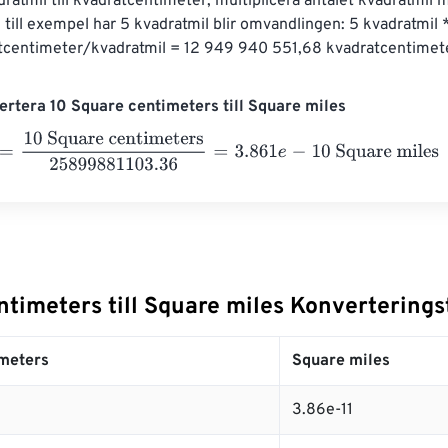
ratmil till kvadratcentimeter, multiplicera antalet kvadratmil
till exempel har 5 kvadratmil blir omvandlingen: 5 kvadratmil
tcentimeter/kvadratmil = 12 949 940 551,68 kvadratcentimet
rtera 10 Square centimeters till Square miles
10 Square centimeters
25899881103.36
=
3.861
e
-
10
Square mil
timeters till Square miles Konverterings
meters
Square miles
3.86e-11