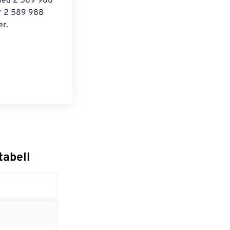
 med 2 589 988 
 * 2 589 988 
er.
es
tabell