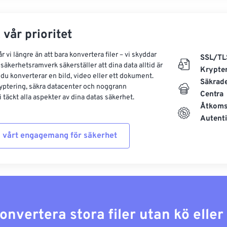
 vår prioritet
 vi längre än att bara konvertera filer – vi skyddar
SSL/TL
säkerhetsramverk säkerställer att dina data alltid är
Krypte
 du konverterar en bild, video eller ett dokument.
Säkrad
yptering, säkra datacenter och noggrann
Centra
 täckt alla aspekter av dina datas säkerhet.
Åtkoms
Autenti
 vårt engagemang för säkerhet
konvertera stora filer utan kö elle