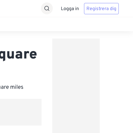
Logga in
Registrera dig
Square
uare miles