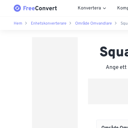
Konvertera
Komp
Hem
Enhetskonverterare
Område Omvandlare
Squa
Squa
Ange ett 