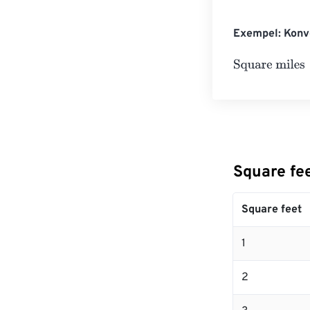
Exempel: Konve
Square miles
=
Square fee
Square feet
1
2