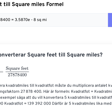
t till Square miles Formel
878400 = 3.5870e - 8 sq mi
nverterar Square feet till Square miles?
Square feet
27878400
era kvadratmiles till kvadratfot måste du multiplicera antalet k
gsfaktorn 27 878 ​​400. Här är formeln: Kvadratfot = Kvadratmil
 exempel säga att du vill konvertera 5 kvadratmiles till kvadratf
400 Kvadratfot = 139 392 000 Därför är 5 kvadratmiles lika me