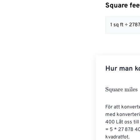
Square fee
1 sq ft ÷ 27
Hur man ko
Square miles
=
För att konvert
med konverterin
400 Låt oss till
= 5 * 27 878 ​​
kvadratfot.