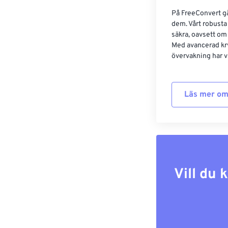
På FreeConvert går
dem. Vårt robusta 
säkra, oavsett om
Med avancerad kr
övervakning har vi
Läs mer om
Vill du 