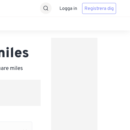
Logga in
Registrera dig
miles
uare miles