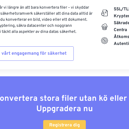
 vi längre än att bara konvertera filer – vi skyddar
SSL/TL
säkerhetsramverk säkerställer att dina data alltid är
Krypte
 du konverterar en bild, video eller ett dokument.
Säkrad
yptering, säkra datacenter och noggrann
Centra
 täckt alla aspekter av dina datas säkerhet.
Åtkoms
Autenti
 vårt engagemang för säkerhet
konvertera stora filer utan kö elle
Uppgradera nu
Registrera dig