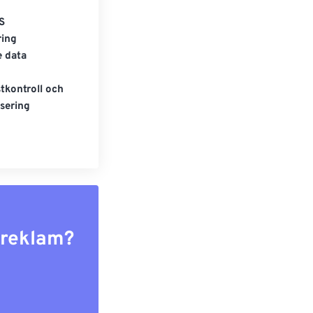
S
ring
e data
tkontroll och
sering
r reklam?