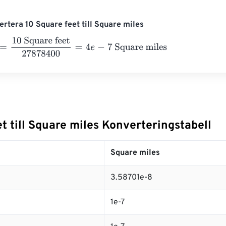
rtera 10 Square feet till Square miles
10 Square feet
27878400
=
4
e
-
7
Square miles
t till Square miles Konverteringstabell
Square miles
3.58701e-8
1e-7