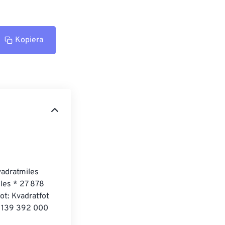
Kopiera
vadratmiles 
es * 27 878 ​​
ot: Kvadratfot 
d 139 392 000 