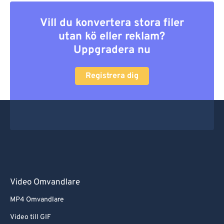
Vill du konvertera stora filer
utan kö eller reklam?
Uppgradera nu
Registrera dig
Video Omvandlare
MP4 Omvandlare
Video till GIF