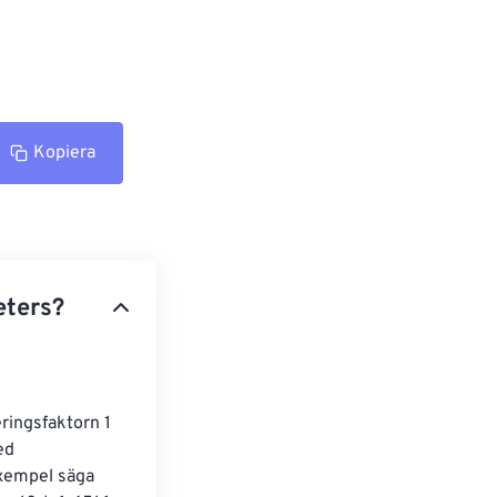
Kopiera
eters?
ringsfaktorn 1 
ed 
exempel säga 