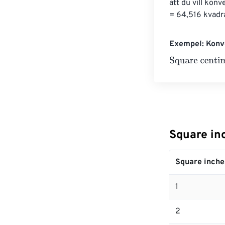
att du vill kon
= 64,516 kvadr
Exempel: Konve
Square centim
Square inc
Square inche
1
2