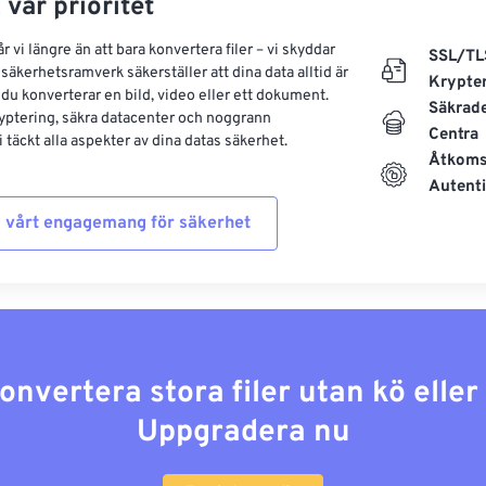
 vår prioritet
 vi längre än att bara konvertera filer – vi skyddar
SSL/TL
säkerhetsramverk säkerställer att dina data alltid är
Krypte
 du konverterar en bild, video eller ett dokument.
Säkrad
yptering, säkra datacenter och noggrann
Centra
 täckt alla aspekter av dina datas säkerhet.
Åtkoms
Autenti
 vårt engagemang för säkerhet
konvertera stora filer utan kö elle
Uppgradera nu