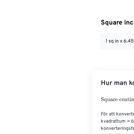
Square inc
1 sq in x 6.
Hur man ko
Square centim
För att konvert
kvadrattum = 6,
konverteringsfa