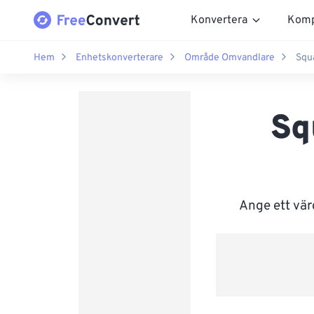
Konvertera
Komp
Hem
Enhetskonverterare
Område Omvandlare
Squa
Sq
Ange ett vär