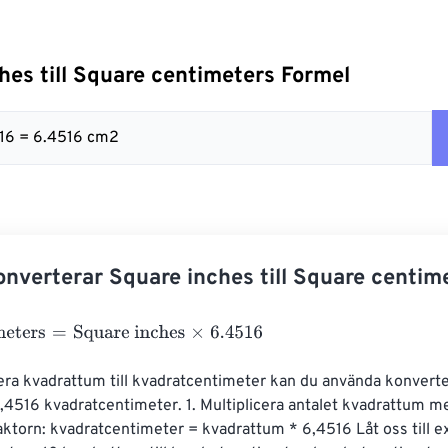
hes till Square centimeters Formel
4516 = 6.4516 cm2
nverterar Square inches till Square centim
eters
=
Square inches
×
6.4516
era kvadrattum till kvadratcentimeter kan du använda konverte
4516 kvadratcentimeter. 1. Multiplicera antalet kvadrattum m
ktorn: kvadratcentimeter = kvadrattum * 6,4516 Låt oss till 