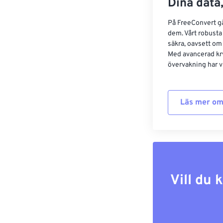
Dina data,
På FreeConvert går
dem. Vårt robusta 
säkra, oavsett om
Med avancerad kr
övervakning har vi
Läs mer om
Vill du 