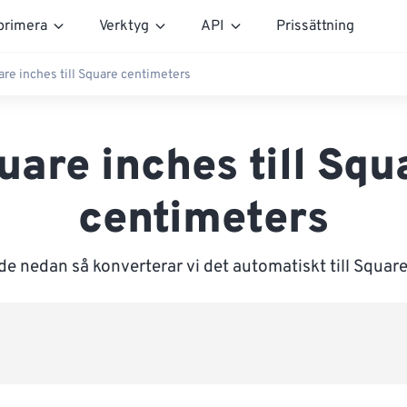
rimera
Verktyg
API
Prissättning
re inches till Square centimeters
uare inches till Squ
centimeters
de nedan så konverterar vi det automatiskt till Squar