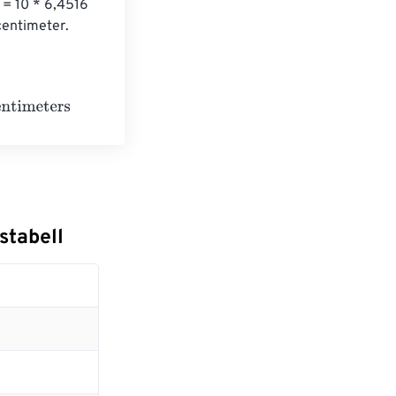
 = 10 * 6,4516 
centimeter.
stabell