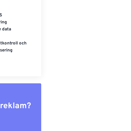
S
ring
e data
tkontroll och
sering
r reklam?