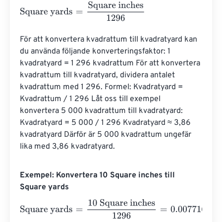
Square yards
=
Square inches
1296
För att konvertera kvadrattum till kvadratyard kan 
du använda följande konverteringsfaktor: 1 
kvadratyard = 1 296 kvadrattum För att konvertera 
kvadrattum till kvadratyard, dividera antalet 
kvadrattum med 1 296. Formel: Kvadratyard = 
Kvadrattum / 1 296 Låt oss till exempel 
konvertera 5 000 kvadrattum till kvadratyard: 
Kvadratyard = 5 000 / 1 296 Kvadratyard ≈ 3,86 
kvadratyard Därför är 5 000 kvadrattum ungefär 
lika med 3,86 kvadratyard.
Exempel: Konvertera 10 Square inches till
Square yards
Square yards
=
10 Square inches
1296
=
0.007716
Square y