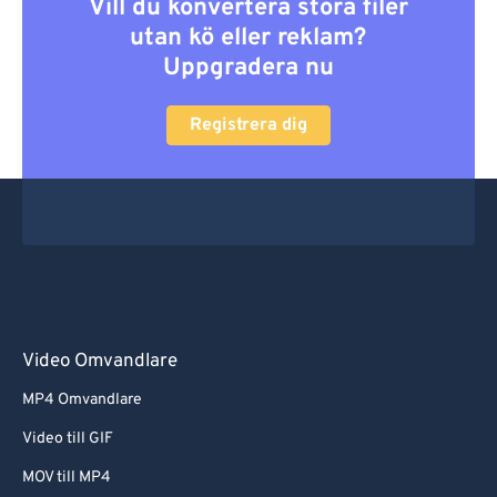
Vill du konvertera stora filer
utan kö eller reklam?
Uppgradera nu
Registrera dig
Video Omvandlare
MP4 Omvandlare
Video till GIF
MOV till MP4