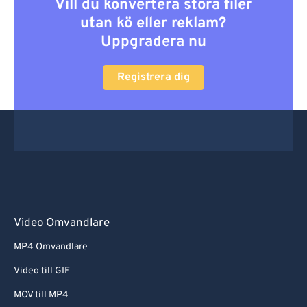
Vill du konvertera stora filer
utan kö eller reklam?
Uppgradera nu
Registrera dig
Video Omvandlare
MP4 Omvandlare
Video till GIF
MOV till MP4