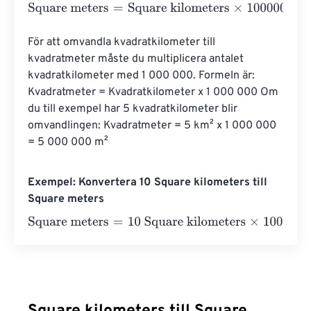
Square meters
=
Square kilometers
×
1000000
För att omvandla kvadratkilometer till 
kvadratmeter måste du multiplicera antalet 
kvadratkilometer med 1 000 000. Formeln är: 
Kvadratmeter = Kvadratkilometer x 1 000 000 Om 
du till exempel har 5 kvadratkilometer blir 
omvandlingen: Kvadratmeter = 5 km² x 1 000 000 
= 5 000 000 m²
Exempel: Konvertera 10 Square kilometers till
Square meters
Square meters
=
10 Square kilometers
×
1000000
=
10000