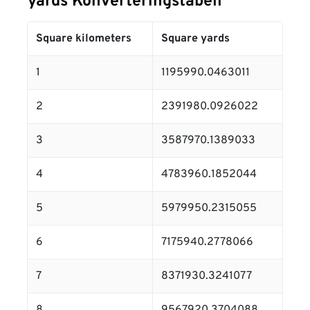
yards Konverteringstabell
Square kilometers
Square yards
1
1195990.0463011
2
2391980.0926022
3
3587970.1389033
4
4783960.1852044
5
5979950.2315055
6
7175940.2778066
7
8371930.3241077