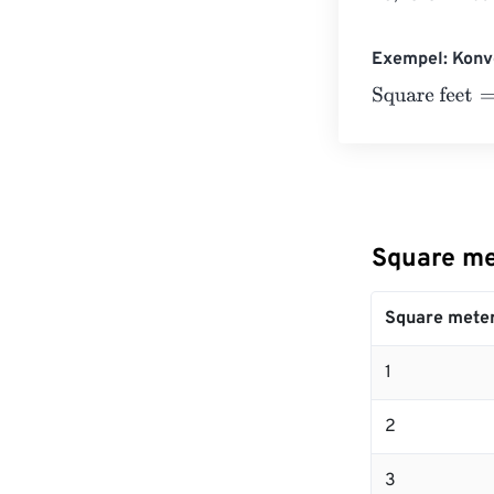
Exempel: Konve
Square feet
=
10
Square met
Square mete
1
2
3