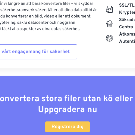
 vi längre än att bara konvertera filer – vi skyddar
SSL/TL
säkerhetsramverk säkerställer att dina data alltid är
Krypte
 du konverterar en bild, video eller ett dokument.
Säkrad
yptering, säkra datacenter och noggrann
Centra
 täckt alla aspekter av dina datas säkerhet.
Åtkoms
Autenti
 vårt engagemang för säkerhet
konvertera stora filer utan kö elle
Uppgradera nu
Registrera dig