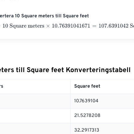
rtera 10 Square meters till Square feet
 Square meters
×
10.76391041671
=
107.6391042
Square feet
ers till Square feet Konverteringstabell
rs
Square feet
10.7639104
21.5278208
32.2917313