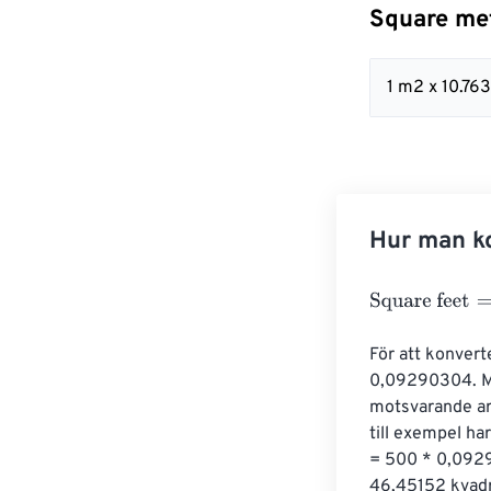
Square met
1 m2 x 10.76
Hur man ko
Square feet
=
Sq
För att konvert
0,09290304. Mul
motsvarande ar
till exempel ha
= 500 * 0,0929
46,45152 kvad