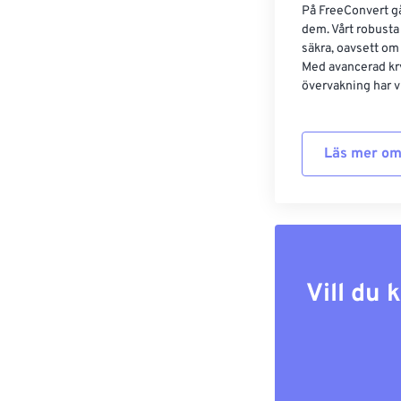
På FreeConvert går
dem. Vårt robusta 
säkra, oavsett om
Med avancerad kr
övervakning har vi
Läs mer om
Vill du 