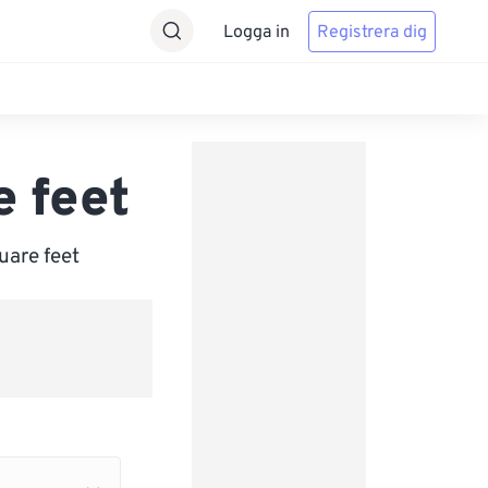
Logga in
Registrera dig
e feet
uare feet