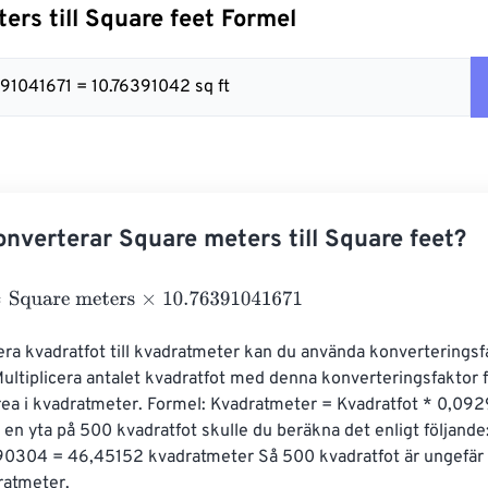
ers till Square feet Formel
391041671 = 10.76391042 sq ft
nverterar Square meters till Square feet?
uare meters
×
10.76391041671
era kvadratfot till kvadratmeter kan du använda konverteringsf
tiplicera antalet kvadratfot med denna konverteringsfaktor fö
ea i kvadratmeter. Formel: Kvadratmeter = Kvadratfot * 0,0
r en yta på 500 kvadratfot skulle du beräkna det enligt följand
0304 = 46,45152 kvadratmeter Så 500 kvadratfot är ungefär 
ratmeter.