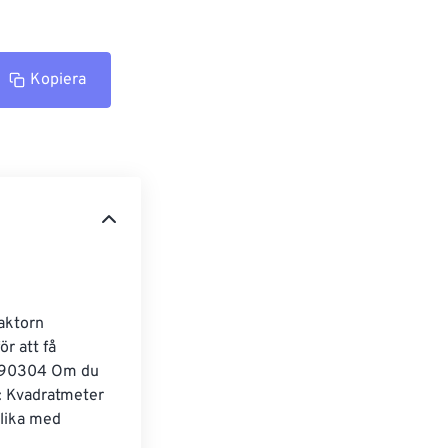
Kopiera
aktorn 
r att få 
9290304 Om du 
e: Kvadratmeter 
lika med 