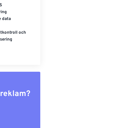
S
ring
e data
tkontroll och
sering
r reklam?