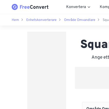
Konvertera
Komp
Hem
Enhetskonverterare
Område Omvandlare
Squa
Squar
Ange ett