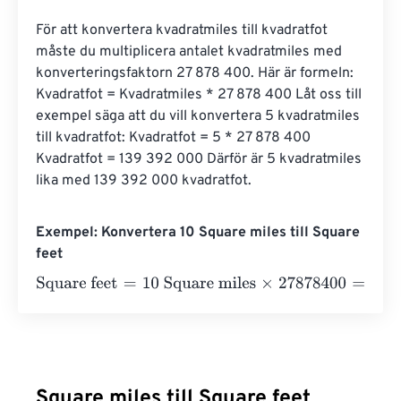
För att konvertera kvadratmiles till kvadratfot 
måste du multiplicera antalet kvadratmiles med 
konverteringsfaktorn 27 878 ​​400. Här är formeln: 
Kvadratfot = Kvadratmiles * 27 878 ​​400 Låt oss till 
exempel säga att du vill konvertera 5 kvadratmiles 
till kvadratfot: Kvadratfot = 5 * 27 878 ​​400 
Kvadratfot = 139 392 000 Därför är 5 kvadratmiles 
lika med 139 392 000 kvadratfot.
Exempel: Konvertera 10 Square miles till Square
feet
Square feet
=
10 Square miles
×
27878400
=
278784000
S
Square miles till Square feet