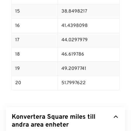
15
38.8498217
16
41.4398098
17
44.0297979
18
46.619786
19
49.2097741
20
51.7997622
Konvertera Square miles till
andra area enheter