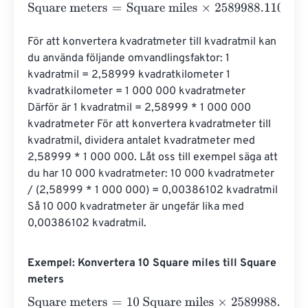
Square meters
=
Square miles
×
2589988.110336
För att konvertera kvadratmeter till kvadratmil kan 
du använda följande omvandlingsfaktor: 1 
kvadratmil = 2,58999 kvadratkilometer 1 
kvadratkilometer = 1 000 000 kvadratmeter 
Därför är 1 kvadratmil = 2,58999 * 1 000 000 
kvadratmeter För att konvertera kvadratmeter till 
kvadratmil, dividera antalet kvadratmeter med 
2,58999 * 1 000 000. Låt oss till exempel säga att 
du har 10 000 kvadratmeter: 10 000 kvadratmeter 
/ (2,58999 * 1 000 000) = 0,00386102 kvadratmil 
Så 10 000 kvadratmeter är ungefär lika med 
0,00386102 kvadratmil.
Exempel: Konvertera 10 Square miles till Square
meters
Square meters
=
10 Square miles
×
2589988.110336
=
258