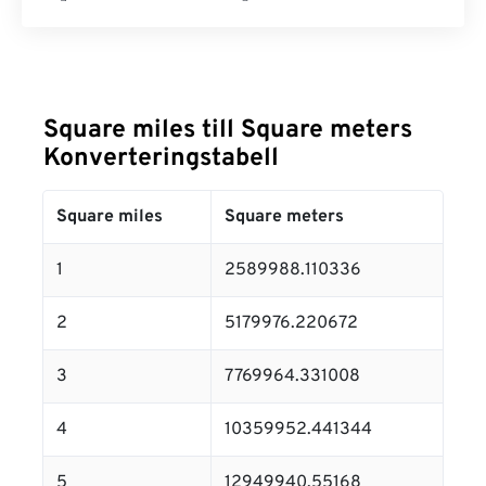
Square miles till Square meters
Konverteringstabell
Square miles
Square meters
1
2589988.110336
2
5179976.220672
3
7769964.331008
4
10359952.441344
5
12949940.55168