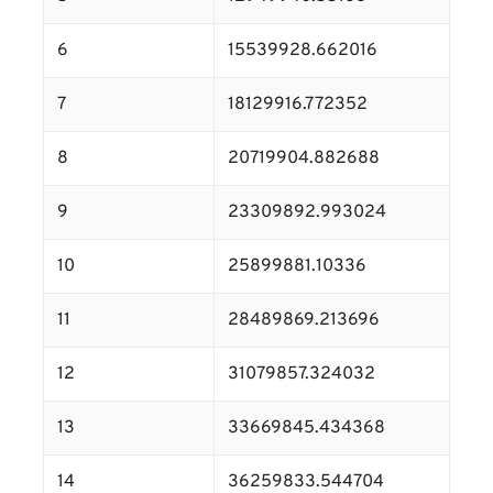
6
15539928.662016
7
18129916.772352
8
20719904.882688
9
23309892.993024
10
25899881.10336
11
28489869.213696
12
31079857.324032
13
33669845.434368
14
36259833.544704