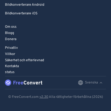
Bildkonverterare Android
Bildkonverterare iOS
Om oss
Blogg
Donera
Privatliv
Villkor
Säkerhet och efterlevnad
Kontakta
status
Svenska
English
Deutsch
© FreeConvert.com
v2.30
Alla rättigheter förbehållna (2026)
Español