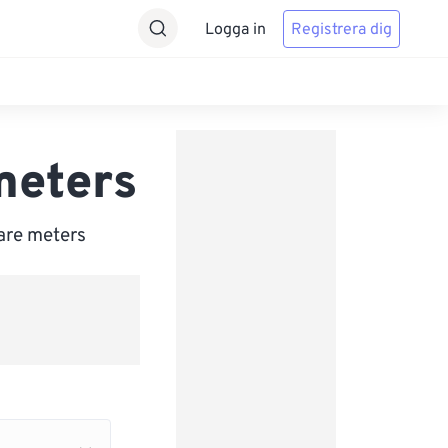
Logga in
Registrera dig
meters
uare meters