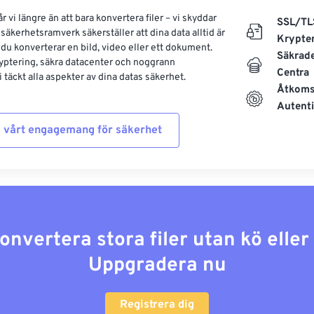
 vi längre än att bara konvertera filer – vi skyddar
SSL/TL
säkerhetsramverk säkerställer att dina data alltid är
Krypte
 du konverterar en bild, video eller ett dokument.
Säkrad
yptering, säkra datacenter och noggrann
Centra
 täckt alla aspekter av dina datas säkerhet.
Åtkoms
Autenti
 vårt engagemang för säkerhet
konvertera stora filer utan kö elle
Uppgradera nu
Registrera dig