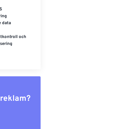
S
ring
e data
tkontroll och
sering
r reklam?