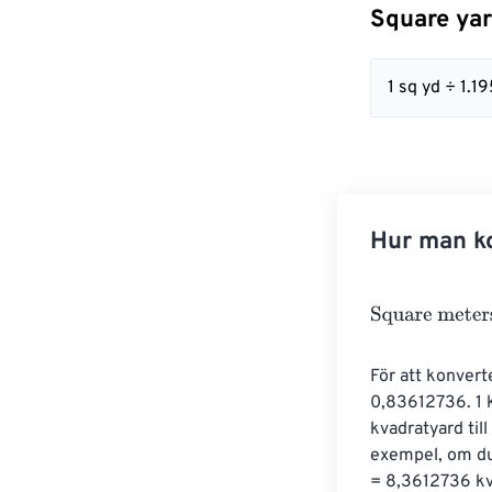
Square yar
1 sq yd ÷ 1
Hur man ko
Square meters
För att konvert
0,83612736. 1 k
kvadratyard til
exempel, om du
= 8,3612736 kv