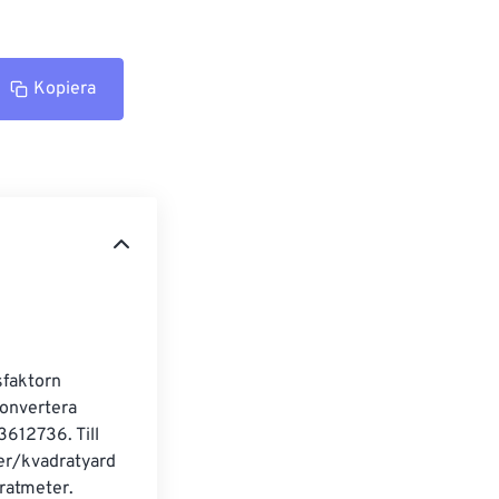
Kopiera
sfaktorn 
onvertera 
612736. Till 
er/kvadratyard 
ratmeter.