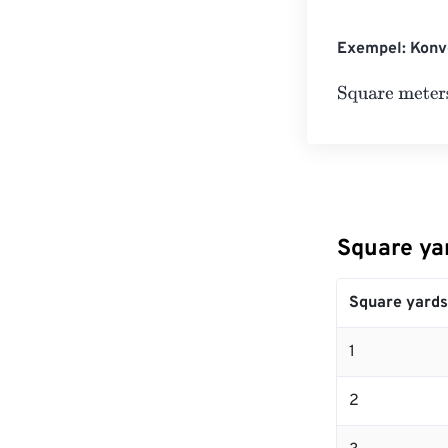
Exempel: Konve
Square meters
Square yar
Square yards
1
2