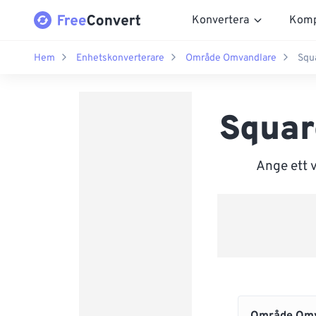
Konvertera
Komp
Hem
Enhetskonverterare
Område Omvandlare
Squa
Squar
Ange ett v