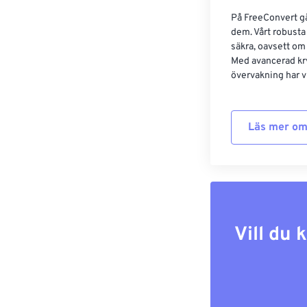
På FreeConvert går
dem. Vårt robusta 
säkra, oavsett om
Med avancerad kr
övervakning har vi
Läs mer om
Vill du 