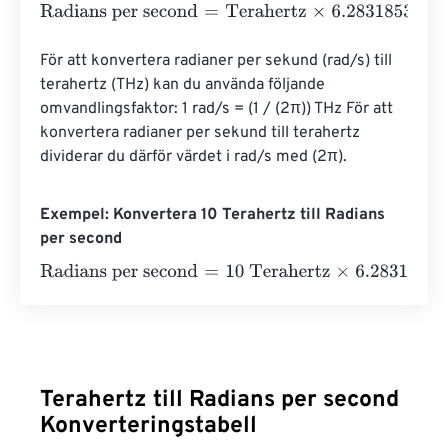
Radians per second
=
Terahertz
×
6.2831853071796
e
-
3
För att konvertera radianer per sekund (rad/s) till 
terahertz (THz) kan du använda följande 
omvandlingsfaktor: 1 rad/s = (1 / (2π)) THz För att 
konvertera radianer per sekund till terahertz 
dividerar du därför värdet i rad/s med (2π).
Exempel: Konvertera 10 Terahertz till Radians
per second
Radians per second
=
10 Terahertz
×
6.2831853071796
e
-
3
Terahertz till Radians per second
Konverteringstabell