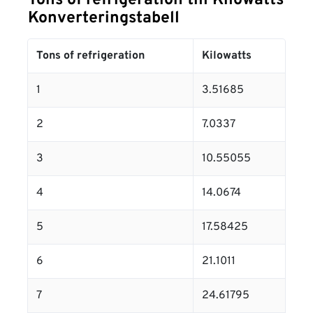
Tons of refrigeration till Kilowatts
Konverteringstabell
Tons of refrigeration
Kilowatts
1
3.51685
2
7.0337
3
10.55055
4
14.0674
5
17.58425
6
21.1011
7
24.61795