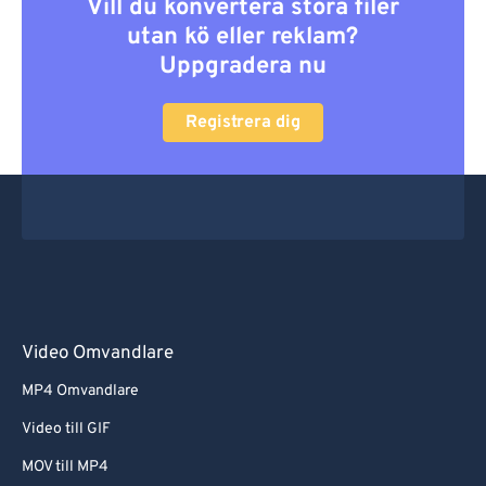
Vill du konvertera stora filer
utan kö eller reklam?
Uppgradera nu
Registrera dig
Video Omvandlare
MP4 Omvandlare
Video till GIF
MOV till MP4