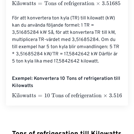
Kilowatts
=
Tons of refrigeration
×
3.51685
För att konvertera ton kyla (TR) till kilowatt (kW) 
kan du använda följande formel: 1 TR = 
3,51685284 kW Så, för att konvertera TR till kW, 
multiplicera TR-värdet med 3,51685284. Om du 
till exempel har 5 ton kyla blir omvandlingen: 5 TR 
* 3,51685284 kW/TR = 17,5842642 kW Därför är 
5 ton kyla lika med 17,5842642 kilowatt.
Exempel: Konvertera 10 Tons of refrigeration till
Kilowatts
Kilowatts
=
10 Tons of refrigeration
×
3.51685
=
35.1685
Ki