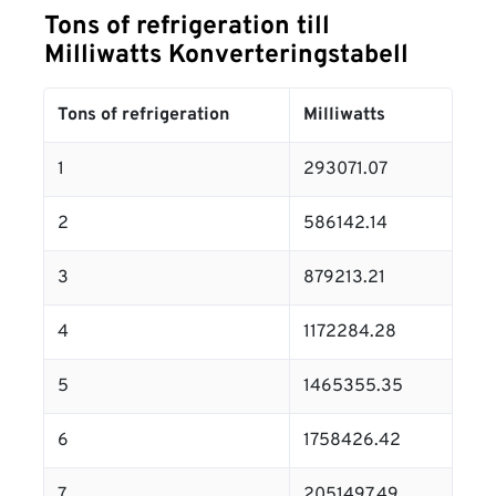
Tons of refrigeration till
Milliwatts Konverteringstabell
Tons of refrigeration
Milliwatts
1
293071.07
2
586142.14
3
879213.21
4
1172284.28
5
1465355.35
6
1758426.42
7
2051497.49