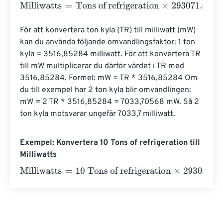
Milliwatts
=
Tons of refrigeration
×
293071.07
För att konvertera ton kyla (TR) till milliwatt (mW) 
kan du använda följande omvandlingsfaktor: 1 ton 
kyla = 3516,85284 milliwatt. För att konvertera TR 
till mW multiplicerar du därför värdet i TR med 
3516,85284. Formel: mW = TR * 3516,85284 Om 
du till exempel har 2 ton kyla blir omvandlingen: 
mW = 2 TR * 3516,85284 = 7033,70568 mW. Så 2 
ton kyla motsvarar ungefär 7033,7 milliwatt.
Exempel: Konvertera 10 Tons of refrigeration till
Milliwatts
Milliwatts
=
10 Tons of refrigeration
×
293071.07
=
2930710.