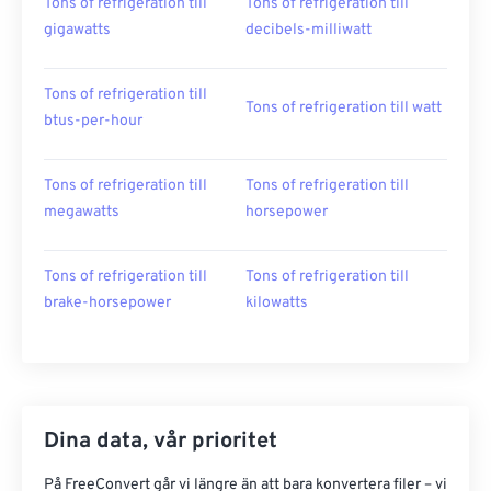
Tons of refrigeration till
Tons of refrigeration till
gigawatts
decibels-milliwatt
Tons of refrigeration till
Tons of refrigeration till watt
btus-per-hour
Tons of refrigeration till
Tons of refrigeration till
megawatts
horsepower
Tons of refrigeration till
Tons of refrigeration till
brake-horsepower
kilowatts
Dina data, vår prioritet
På FreeConvert går vi längre än att bara konvertera filer – vi