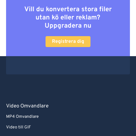
Vill du konvertera stora filer
utan kö eller reklam?
Uppgradera nu
Registrera dig
Video Omvandlare
MP4 Omvandlare
Video till GIF