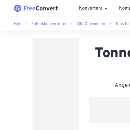
Konvertera
Komp
Hem
Enhetskonverterare
Vikt Omvandlare
Tons til
Tonne
Ange e