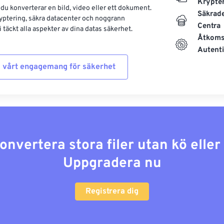
Krypte
 du konverterar en bild, video eller ett dokument.
Säkrad
yptering, säkra datacenter och noggrann
Centra
 täckt alla aspekter av dina datas säkerhet.
Åtkoms
Autenti
 vårt engagemang för säkerhet
konvertera stora filer utan kö elle
Uppgradera nu
Registrera dig