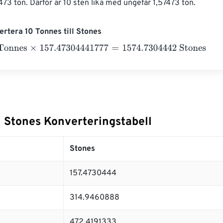
473 ton. Därför är 10 sten lika med ungefär 1,57473 ton.
rtera 10 Tonnes till Stones
nes
×
157.47304441777
=
1574.7304442
Stones
l Stones Konverteringstabell
Stones
157.4730444
314.9460888
472.4191333