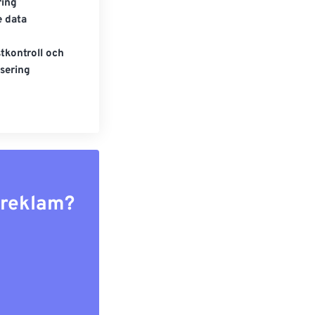
ring
e data
tkontroll och
sering
r reklam?