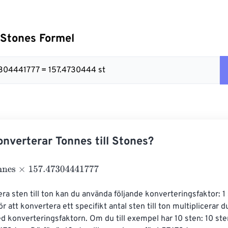
l Stones Formel
7304441777 = 157.4730444 st
nverterar Tonnes till Stones?
s
×
157.47304441777
era sten till ton kan du använda följande konverteringsfaktor: 1
r att konvertera ett specifikt antal sten till ton multiplicerar d
d konverteringsfaktorn. Om du till exempel har 10 sten: 10 ste