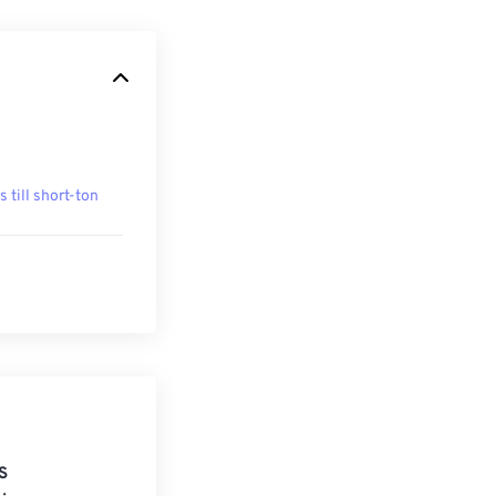
s till short-ton
S