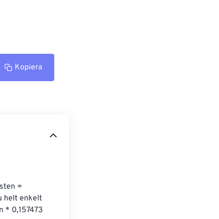
Kopiera
 sten = 
u helt enkelt 
n * 0,157473 