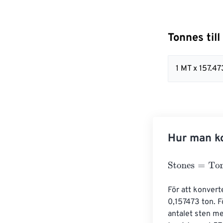
Tonnes til
1 MT x 157.4
Hur man ko
Stones
=
Tonne
För att konvert
0,157473 ton. Fö
antalet sten me