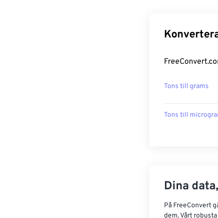
Konvertera
FreeConvert.co
Tons till grams
Tons till microgr
Dina data,
På FreeConvert går
dem. Vårt robusta 