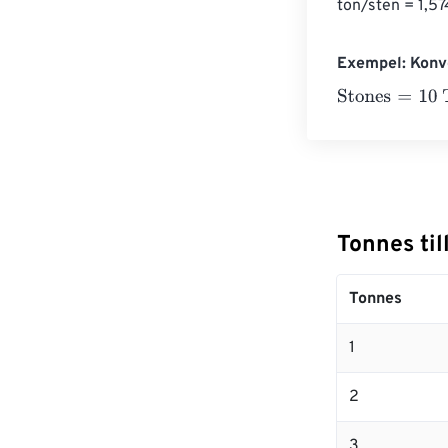
ton/sten = 1,57
Exempel: Konve
Stones
=
10 Ton
Tonnes til
Tonnes
1
2
3