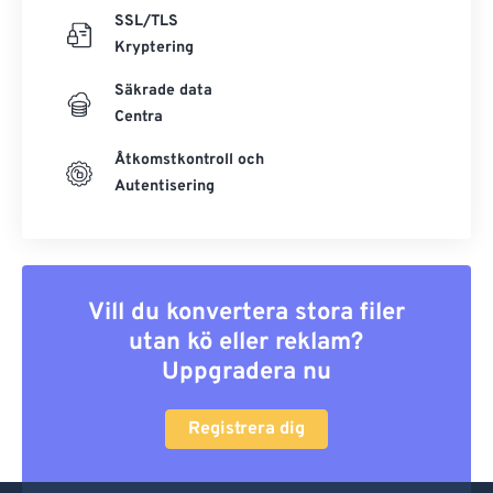
SSL/TLS
Kryptering
Säkrade data
Centra
Åtkomstkontroll och
Autentisering
Vill du konvertera stora filer
utan kö eller reklam?
Uppgradera nu
Registrera dig