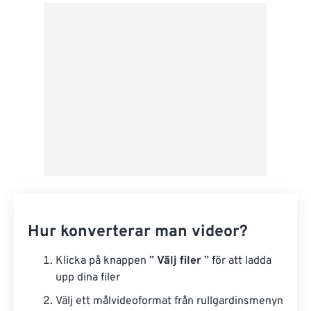
Från Google Drive
Från OneDrive
Från URL
Hur konverterar man videor?
Klicka på knappen ”
Välj filer
” för att ladda
upp dina filer
Välj ett målvideoformat från rullgardinsmenyn