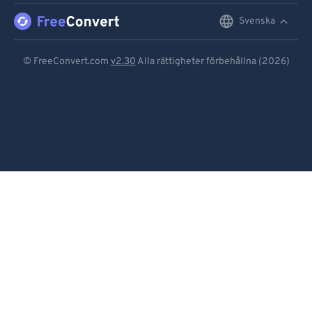
Svenska
English
Deutsch
© FreeConvert.com
v2.30
Alla rättigheter förbehållna (2026)
Español
Français
Português
Italiano
Dutch
日本語
简体中文
繁體中文
한국어