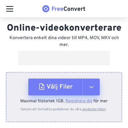
Online-videokonverterare
Konvertera enkelt dina videor till MP4, MOV, MKV och
mer.
Välj Filer
Maximal filstorlek 1GB.
Registrera dig
för mer
Från enhet
Genom att fortsätta godkänner du våra
användarvillkor
.
Från Dropbox