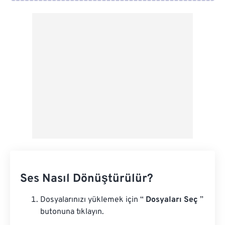
Google Drive'dan
OneDrive'dan
Url'den
Ses Nasıl Dönüştürülür?
Dosyalarınızı yüklemek için “
Dosyaları Seç
”
butonuna tıklayın.