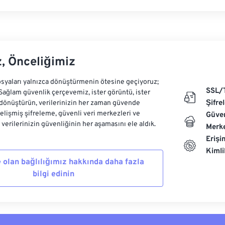
z, Önceliğimiz
syaları yalnızca dönüştürmenin ötesine geçiyoruz;
SSL/
 Sağlam güvenlik çerçevemiz, ister görüntü, ister
Şifre
dönüştürün, verilerinizin her zaman güvende
Gelişmiş şifreleme, güvenli veri merkezleri ve
Güven
e verilerinizin güvenliğinin her aşamasını ele aldık.
Merke
Erişi
Kiml
 olan bağlılığımız hakkında daha fazla
bilgi edinin