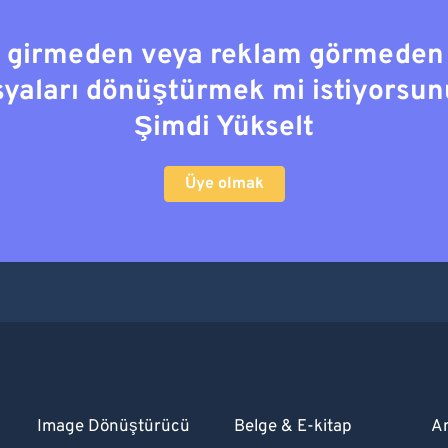
a girmeden veya reklam görmeden
syaları dönüştürmek mi istiyorsun
Şimdi Yükselt
Üye olmak
Image Dönüştürücü
Belge & E-kitap
A