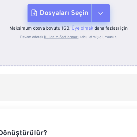
Dosyaları Seçin
Maksimum dosya boyutu 1GB.
Üye olmak
daha fazlası için
Cihazdan
Devam ederek
Kullanım Şartlarımızı
kabul etmiş olursunuz.
Dropbox'tan
Google Drive'dan
OneDrive'dan
Url'den
 Dönüştürülür?