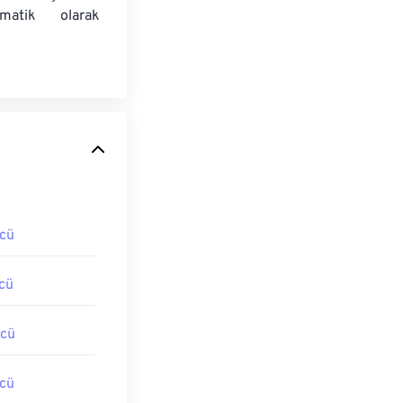
matik olarak
cü
cü
cü
cü