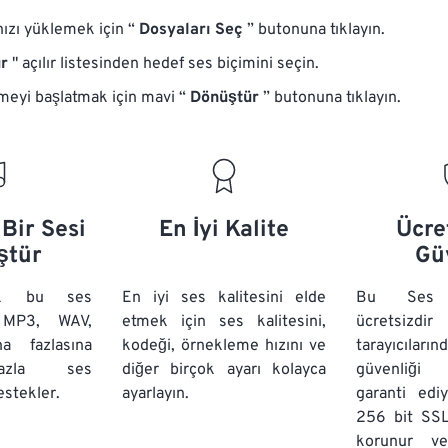
nızı yüklemek için “
Dosyaları Seç
” butonuna tıklayın.
r
" açılır listesinden hedef ses biçimini seçin.
eyi başlatmak için mavi “
Dönüştür
” butonuna tıklayın.
Bir Sesi
En İyi Kalite
Ücre
ştür
Gü
ak bu ses
En iyi ses kalitesini elde
Bu Ses D
 MP3, WAV,
etmek için ses kalitesini,
ücretsizd
 fazlasına
kodeği, örnekleme hızını ve
tarayıcıların
azla ses
diğer birçok ayarı kolayca
güvenliği 
stekler.
ayarlayın.
garanti edi
256 bit SSL
korunur v