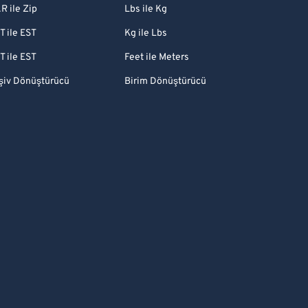
R ile Zip
Lbs ile Kg
T ile EST
Kg ile Lbs
T ile EST
Feet ile Meters
şiv Dönüştürücü
Birim Dönüştürücü