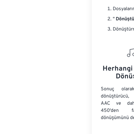
Dosyaları
"
Dönüştü
Dönüştürm
Herhangi 
Dönü
Sonuç olar
dönüştürücü,
AAC ve daha
450'den f
dönüşümünü de