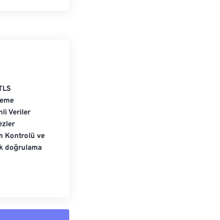
TLS
leme
li Veriler
zler
m Kontrolü ve
ik doğrulama