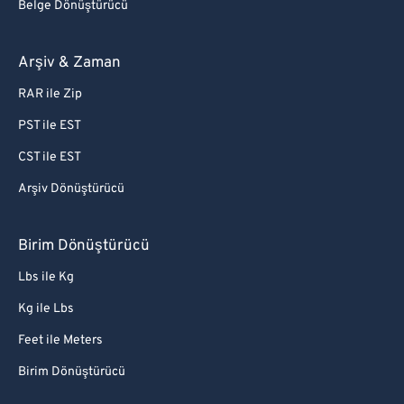
Belge Dönüştürücü
89
89
90
90
Arşiv & Zaman
91
91
RAR ile Zip
92
92
PST ile EST
93
93
CST ile EST
94
94
Arşiv Dönüştürücü
95
95
96
96
Birim Dönüştürücü
97
97
Lbs ile Kg
98
98
Kg ile Lbs
99
99
Feet ile Meters
Birim Dönüştürücü