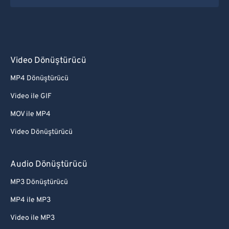
63
63
64
64
65
65
Video Dönüştürücü
66
66
MP4 Dönüştürücü
67
67
Video ile GIF
68
68
MOV ile MP4
69
69
Video Dönüştürücü
70
70
71
71
Audio Dönüştürücü
72
72
MP3 Dönüştürücü
73
73
MP4 ile MP3
74
74
Video ile MP3
75
75