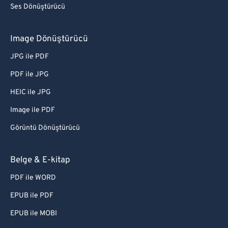
Ses Dönüştürücü
76
76
77
77
Image Dönüştürücü
78
78
JPG ile PDF
79
79
PDF ile JPG
80
80
HEIC ile JPG
81
81
Image ile PDF
82
82
Görüntü Dönüştürücü
83
83
84
84
Belge & E-kitap
85
85
PDF ile WORD
86
86
EPUB ile PDF
87
87
EPUB ile MOBI
88
88