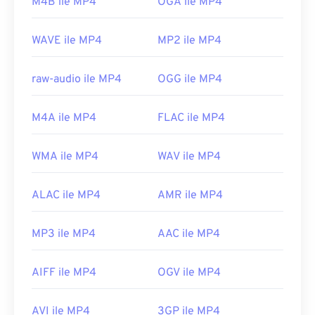
M4B ile MP4
OGA ile MP4
Geliştiren:
Moving Picture Experts Group (MPEG)
Standart:
ISO/IEC 14496
WAVE ile MP4
MP2 ile MP4
İlk yayın tarihi:
1999
raw-audio ile MP4
OGG ile MP4
Faydalı bağlantılar:
https://tr.wikipedia.org/wiki/MPEG-4
M4A ile MP4
FLAC ile MP4
https://mpeg.chiariglione.org/standards/mpeg-
4.html
WMA ile MP4
WAV ile MP4
ALAC ile MP4
AMR ile MP4
MP3 ile MP4
AAC ile MP4
AIFF ile MP4
OGV ile MP4
AVI ile MP4
3GP ile MP4