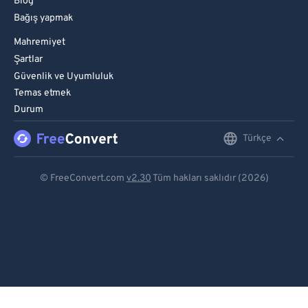
Blog
Bağış yapmak
Mahremiyet
Şartlar
Güvenlik ve Uyumluluk
Temas etmek
Durum
Türkçe
English
Deutsch
© FreeConvert.com
v2.30
Tüm hakları saklıdır (2026)
Español
Français
Português
Italiano