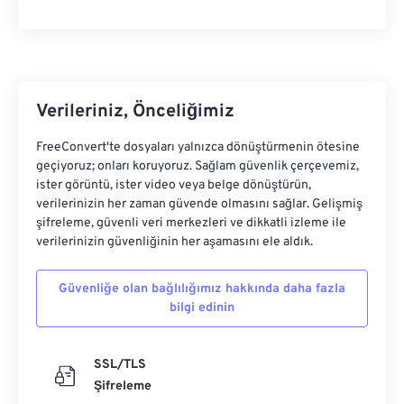
36
36
36
36
36
36
37
37
37
37
37
37
38
38
38
38
38
38
39
39
39
39
39
39
Verileriniz, Önceliğimiz
40
40
40
40
40
40
FreeConvert'te dosyaları yalnızca dönüştürmenin ötesine
41
41
41
41
41
41
geçiyoruz; onları koruyoruz. Sağlam güvenlik çerçevemiz,
ister görüntü, ister video veya belge dönüştürün,
42
42
42
42
42
42
verilerinizin her zaman güvende olmasını sağlar. Gelişmiş
43
43
43
43
43
43
şifreleme, güvenli veri merkezleri ve dikkatli izleme ile
verilerinizin güvenliğinin her aşamasını ele aldık.
44
44
44
44
44
44
45
45
45
45
45
45
Güvenliğe olan bağlılığımız hakkında daha fazla
bilgi edinin
46
46
46
46
46
46
47
47
47
47
47
47
SSL/TLS
48
48
48
48
48
48
Şifreleme