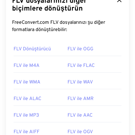
FLV dosyalarınızı diğer
biçimlere dönüştürün
00
00
00
00
00
00
00
00
FreeConvert.com FLV dosyalarınızı şu diğer
formatlara dönüştürebilir:
00
00
00
00
00
00
00
00
01
01
01
01
01
01
01
01
FLV Dönüştürücü
FLV ile OGG
02
02
02
02
02
02
02
02
FLV ile M4A
FLV ile FLAC
03
03
03
03
03
03
03
03
04
04
04
04
04
04
04
04
FLV ile WMA
FLV ile WAV
05
05
05
05
05
05
05
05
FLV ile ALAC
FLV ile AMR
06
06
06
06
06
06
06
06
07
07
07
07
07
07
07
07
FLV ile MP3
FLV ile AAC
08
08
08
08
08
08
08
08
09
09
09
09
09
09
09
09
FLV ile AIFF
FLV ile OGV