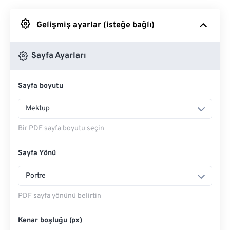
Google Drive'dan
Gelişmiş ayarlar (isteğe bağlı)
OneDrive'dan
Sayfa Ayarları
Sayfa boyutu
Web Sayfasına Girin
Mektup
Bir PDF sayfa boyutu seçin
Sayfa Yönü
Portre
PDF sayfa yönünü belirtin
Kenar boşluğu (px)