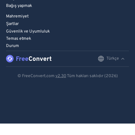
Bağış yapmak
Mahremiyet
Şartlar
Güvenlik ve Uyumluluk
Temas etmek
Durum
Türkçe
English
Deutsch
© FreeConvert.com
v2.30
Tüm hakları saklıdır (2026)
Español
Français
Português
Italiano
Dutch